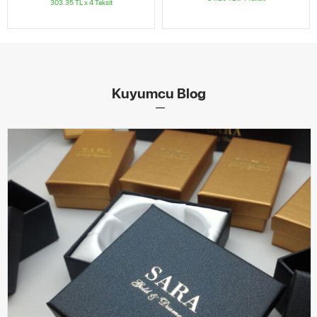
303.35
TL x
4
Taksit
Kuyumcu Blog