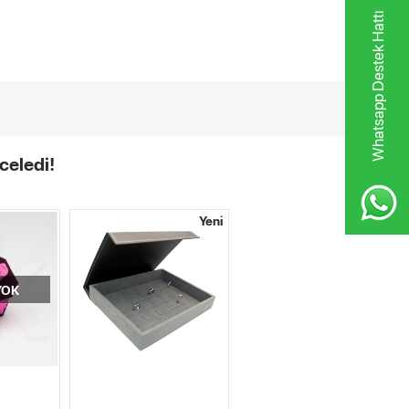
Whatsapp Destek Hattı
celedi!
Yeni
YOK