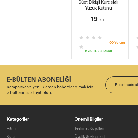
Süet Dikişli Kurdelalı
Yüzük Kutusu
19
,20
TL
0
0
Yorum
5.39
TL x
4
Taksit
E-BÜLTEN ABONELİĞİ
Kampanya ve yeniliklerden haberdar olmak için
e-bültenimize kayıt olun.
Kategoriler
Önemli Bilgiler
Vitrin
Teslimat Koşulları
Kutu
Üyelik Sözleşmesi