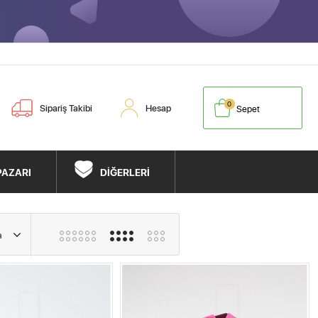
0
Sipariş Takibi
Hesap
Sepet
PAZARI
DİĞERLERİ