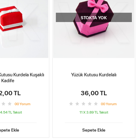
STOKTA YOK
Kutusu Kurdela Kuşaklı
Yüzük Kutusu Kurdelalı
Kadife
2,00 TL
36,00 TL
0
0
Yorum
0
0
Yorum
 4.54 TL
Taksit
11 X 3.89 TL
Taksit
epete Ekle
Sepete Ekle