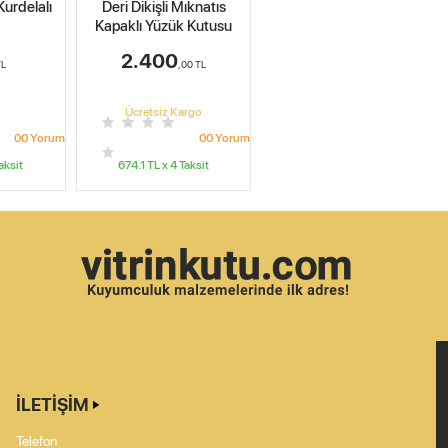
urdelalı
Deri Dikişli Mıknatıs
Kapaklı Yüzük Kutusu
2.400
L
,00
TL
Ücretsiz Kargo
0
0
Yorum
0
0
Yorum
aksit
674.1
TL x
4
Taksit
İLETIŞIM
Telefon