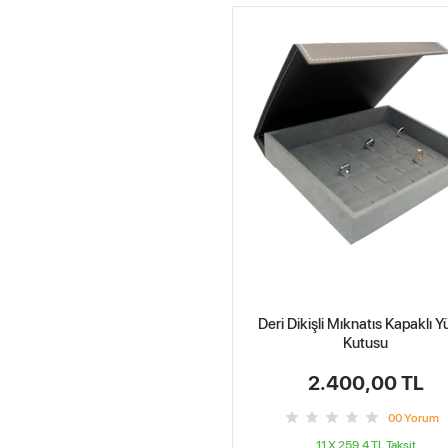
Deri Dikişli Mıknatıs Kapaklı 
Kutusu
2.400,00 TL
0
0
Yorum
11 X 259.4 TL
Taksit