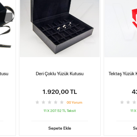
utusu
Deri Çoklu Yüzük Kutusu
Tektaş Yüzük 
1.920,00 TL
4
0
0
Yorum
11 X 207.52 TL
Taksit
11 X
Sepete Ekle
S