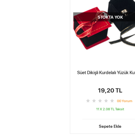
STOKTA YOK
Süet Dikişli Kurdelalı Yüzük K
19,20 TL
0
0
Yorum
11 X 2.08 TL
Taksit
Sepete Ekle