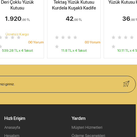
Deri Çoklu Yüzük
Tektaş Yüzük Kutusu
Yüzük Kutusu K
Kutusu
Kurdela Kuşaklı Kadife
1.920
42
36
,00
TL
,00
TL
,00
T
Ücretsiz Kargo
0
0
Yorum
0
0
Yorum
539.28
TL x
4
Taksit
11.8
TL x
4
Taksit
10.11
TL x
4
T
Hızlı Erişim
Yardım
Anasayfa
Müşteri Hizmetleri
Hesabım
Ödeme Seçenekleri