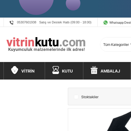
Whatsapp Des
05307601938
Satış ve Destek Hattı (09:00 - 18:00)
VİTRİN
KUTU
AMBALAJ
Stoktakiler