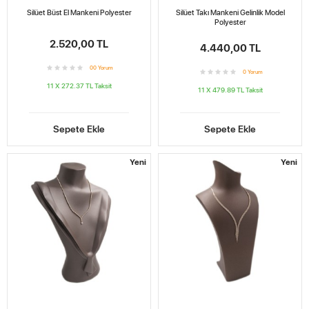
Silüet Büst El Mankeni Polyester
Silüet Takı Mankeni Gelinlik Model
Polyester
2.520,00 TL
4.440,00 TL
0
0
Yorum
0
Yorum
11 X 272.37 TL
Taksit
11 X 479.89 TL
Taksit
Sepete Ekle
Sepete Ekle
Yeni
Yeni