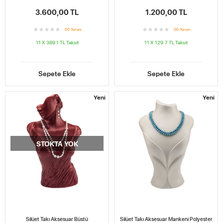
3.600,00 TL
1.200,00 TL
0
0
Yorum
0
0
Yorum
11 X 389.1 TL
Taksit
11 X 129.7 TL
Taksit
Sepete Ekle
Sepete Ekle
Yeni
Yeni
STOKTA YOK
Silüet Takı Aksesuar Büstü
Silüet Takı Aksesuar Mankeni Polyester