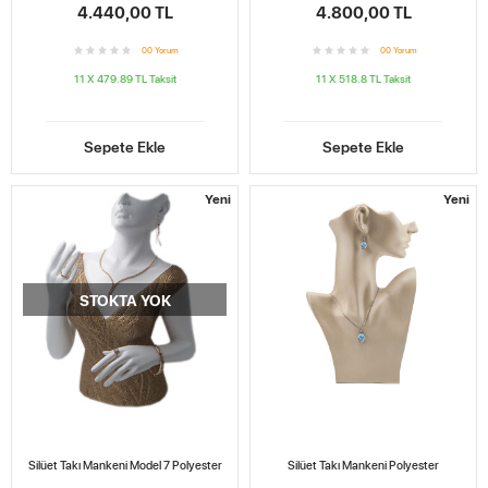
4.440,00 TL
4.800,00 TL
0
0
Yorum
0
0
Yorum
11 X 479.89 TL
Taksit
11 X 518.8 TL
Taksit
Sepete Ekle
Sepete Ekle
Yeni
Yeni
STOKTA YOK
Silüet Takı Mankeni Model 7 Polyester
Silüet Takı Mankeni Polyester