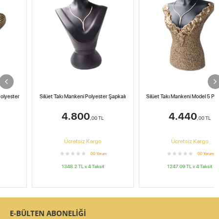
Silüet Takı Mankeni Polyester Şapkalı
Silüet Takı Mankeni Model 5 Polyester
4.800
4.440
,00
TL
,00
TL
Ücretsiz Kargo
Ücretsiz Kargo
0
0
Yorum
0
0
Yorum
1348.2
TL x
4
Taksit
1247.09
TL x
4
Taksit
E-BÜLTEN ABONELİĞİ