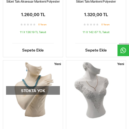
Silüet Takı Aksesuar Mankeni Polyester
Silüet Takı Mankeni Polyester
1.260,00 TL
1.320,00 TL
0
Yorum
0
Yorum
W
h
t
s
a
p
p
D
e
s
e
H
a
t
t
11 X 136.19 TL
Taksit
11 X 142.67 TL
Taksit
Sepete Ekle
Sepete Ekle
Yeni
Yeni
STOKTA YOK