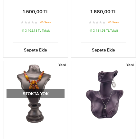
1.500,00 TL
1.680,00 TL
0
0
Yorum
0
0
Yorum
11 X 162.13 TL
Taksit
11 X 181.58 TL
Taksit
Sepete Ekle
Sepete Ekle
Yeni
Yeni
STOKTA YOK