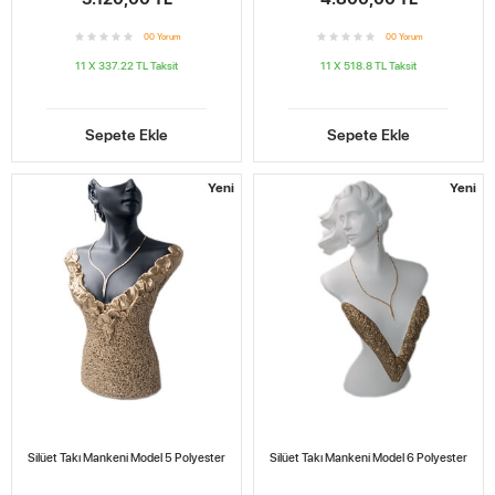
0
0
Yorum
0
0
Yorum
11 X 337.22 TL
Taksit
11 X 518.8 TL
Taksit
Sepete Ekle
Sepete Ekle
Yeni
Yeni
Silüet Takı Mankeni Model 5 Polyester
Silüet Takı Mankeni Model 6 Polyester