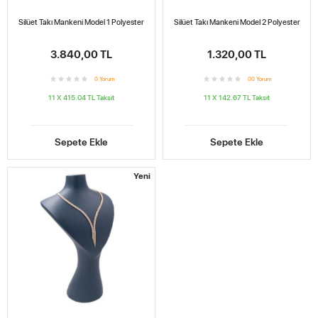
Silüet Takı Mankeni Model 1 Polyester
Silüet Takı Mankeni Model 2 Polyester
3.840,00 TL
1.320,00 TL
0
Yorum
0
0
Yorum
11 X 415.04 TL
Taksit
11 X 142.67 TL
Taksit
Sepete Ekle
Sepete Ekle
Yeni