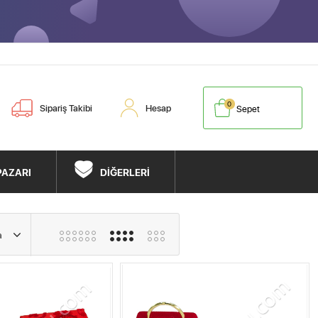
0
Sipariş Takibi
Hesap
Sepet
PAZARI
DİĞERLERİ