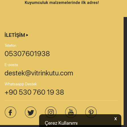
İLETIŞIM
Telefon
05307601938
E-posta
destek@vitrinkutu.com
Whatsaapp Destek
+90 530 760 19 38
X
Çerez Kullanımı