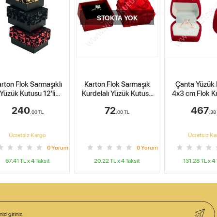
STOKTA YOK
12 li Paket F
arton Flok Sarmaşık
Çanta Yüzük Kutusu
Flok Kalpli
rdelalı Yüzük Kutusu
4x3 cm Flok Kırmızı 6 lı
Kutusu 5x4 cm
Kırmızı 12'li Paket
paket
Paket)
72
467
692
,00
TL
,38
TL
,4
Ücretsiz Kargo
Ücretsiz K
0
Yorum
0
Yorum
20.22
TL x
4
Taksit
131.28
TL x
4
Taksit
194.48
TL x
4