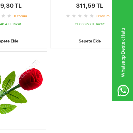
9,30 TL
311,59 TL
0
Yorum
0
Yorum
 46.4 TL
Taksit
11 X 33.68 TL
Taksit
Whatsapp Destek Hattı
epete Ekle
Sepete Ekle