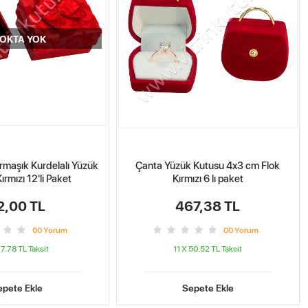
OKTA YOK
rmaşık Kurdelalı Yüzük
Çanta Yüzük Kutusu 4x3 cm Flok
ırmızı 12'li Paket
Kırmızı 6 lı paket
2,00 TL
467,38 TL
0
0
Yorum
0
0
Yorum
 7.78 TL
Taksit
11 X 50.52 TL
Taksit
epete Ekle
Sepete Ekle