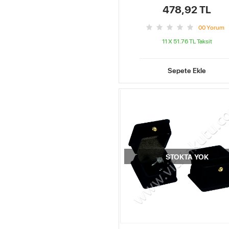
478,92 TL
0
0
Yorum
11 X 51.76 TL
Taksit
Sepete Ekle
STOKTA YOK