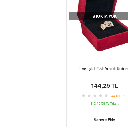
STOKTA YOK
Led Işıklı Flok Yüzük Kutus
144,25 TL
0
0
Yorum
11 X 15.59 TL
Taksit
Sepete Ekle