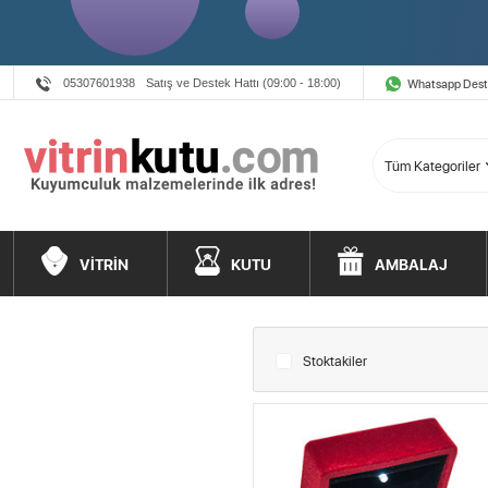
Whatsapp Des
05307601938
Satış ve Destek Hattı (09:00 - 18:00)
VİTRİN
KUTU
AMBALAJ
Stoktakiler