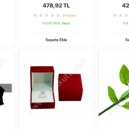
478,92 TL
42
0
Yorum
11 X 51.76 TL
Taksit
11 X
Sepete Ekle
S