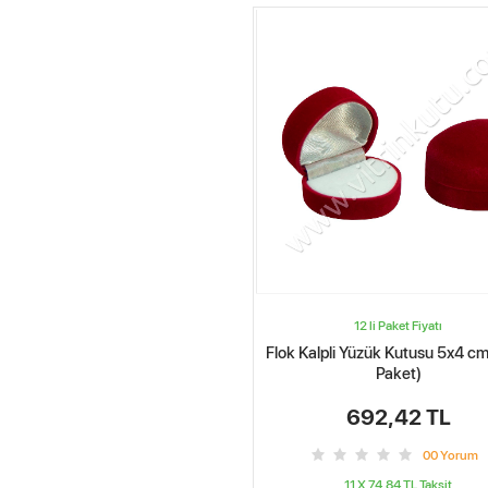
12 li Paket Fiyatı
Flok Kalpli Yüzük Kutusu 5x4 cm
Paket)
692,42 TL
0
0
Yorum
11 X 74.84 TL
Taksit