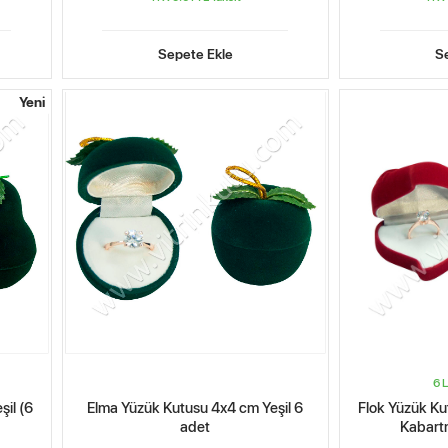
Sepete Ekle
S
Yeni
6 L
il (6
Elma Yüzük Kutusu 4x4 cm Yeşil 6
Flok Yüzük Ku
adet
Kabartm