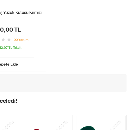
aş Yüzük Kutusu Kırmızı
0,00 TL
0
0
Yorum
 12.97 TL
Taksit
epete Ekle
celedi!