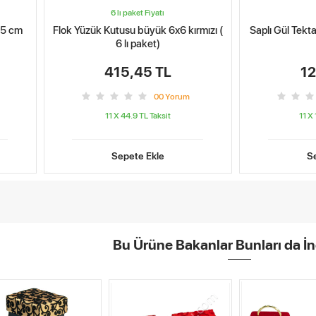
6 lı paket Fiyatı
.5 cm
Flok Yüzük Kutusu büyük 6x6 kırmızı (
Saplı Gül Tekt
6 lı paket)
415,45 TL
12
0
0
Yorum
11 X 44.9 TL
Taksit
11 X
Sepete Ekle
S
Bu Ürüne Bakanlar Bunları da İn