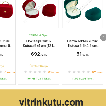
STOKTA YOK
iyatı
 Yüzük
Damla Tektaş Yüzük
Noel Baba Yüzük
 (12 Li
Kutusu 5.5x4.5 cm
Kutusu 4x4 cm Flok
Yeşil
51
100
2
TL
,93
TL
,98
TL
argo
0
Yorum
0
Yorum
0
Yorum
Taksit
14.59
TL x
4
Taksit
28.36
TL x
4
Taksit