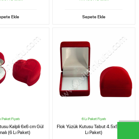
epete Ekle
Sepete Ekle
ı Paket Fiyatı
6 Lı Paket Fiyatı
tusu Kalpli 6x6 cm Gül
Flok Yüzük Kutusu Tabut 4.5x5 cm (6
alı (6 Lı Paket)
Lı Paket)