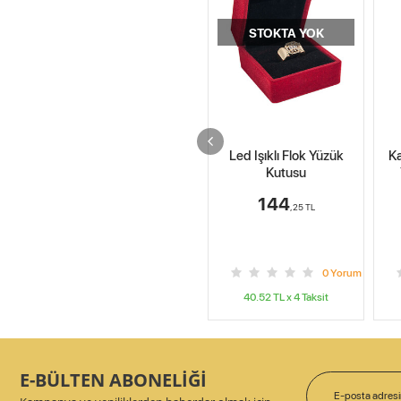
STOKTA YOK
Led Işıklı Flok Yüzük
Karton Flok Sarmaşıklı
K
Kutusu
Yüzük Kutusu 12'li
Ku
Paket
144
240
,25
TL
,00
TL
Ücretsiz Kargo
0
Yorum
0
Yorum
40.52
TL x
4
Taksit
67.41
TL x
4
Taksit
E-BÜLTEN ABONELİĞİ