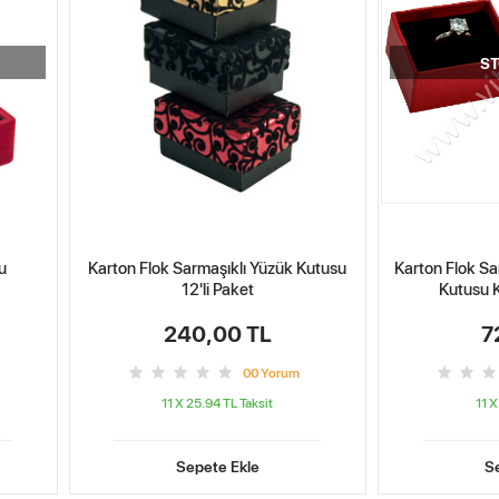
ST
u
Karton Flok Sarmaşıklı Yüzük Kutusu
Karton Flok Sa
12'li Paket
Kutusu K
240,00 TL
7
0
0
Yorum
11 X 25.94 TL
Taksit
11 X
Sepete Ekle
S