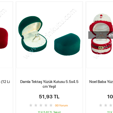
ST
 (12 Li
Damla Tektaş Yüzük Kutusu 5.5x4.5
Noel Baba Yüz
cm Yeşil
51,93 TL
10
0
0
Yorum
11 X 5.61 TL
Taksit
11 X