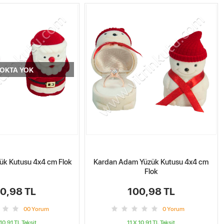
OKTA YOK
ük Kutusu 4x4 cm Flok
Kardan Adam Yüzük Kutusu 4x4 cm
Flok
0,98 TL
100,98 TL
0
0
Yorum
0
Yorum
 10.91 TL
Taksit
11 X 10.91 TL
Taksit