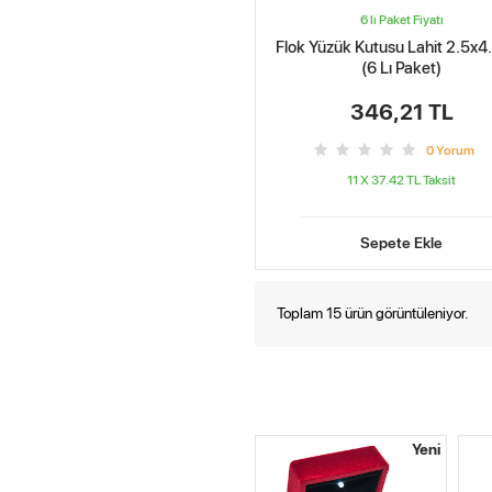
6 lı Paket Fiyatı
Flok Yüzük Kutusu Lahit 2.5x4
(6 Lı Paket)
346,21 TL
0
Yorum
11 X 37.42 TL
Taksit
Sepete Ekle
Toplam 15 ürün görüntüleniyor.
Yeni