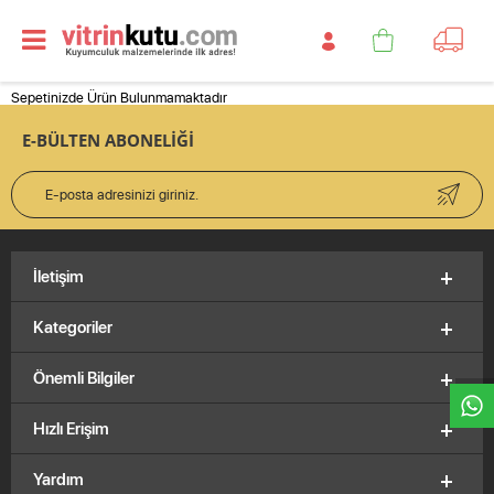
Sepetinizde Ürün Bulunmamaktadır
E-BÜLTEN ABONELİĞİ
İletişim
W
h
t
s
a
p
p
D
e
s
e
H
a
t
t
Kategoriler
Önemli Bilgiler
Hızlı Erişim
Yardım