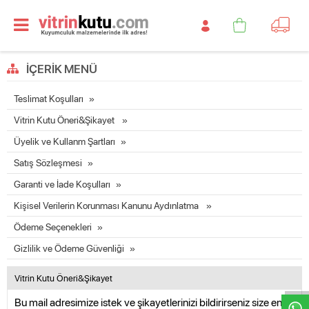
İÇERIK MENÜ
Teslimat Koşulları
Vitrin Kutu Öneri&Şikayet
Üyelik ve Kullanm Şartları
Satış Sözleşmesi
Garanti ve İade Koşulları
Kişisel Verilerin Korunması Kanunu Aydınlatma
Ödeme Seçenekleri
Gizlilik ve Ödeme Güvenliği
W
h
t
s
a
p
p
D
e
s
e
H
a
t
t
Vitrin Kutu Öneri&Şikayet
Bu mail adresimize istek ve şikayetlerinizi bildirirseniz size en