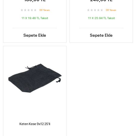
0
0
Yorum
0
0
Yorum
11 X 19.46 TL
Taksit
11 X 25.94 TL
Taksit
Sepete Ekle
Sepete Ekle
Keten Kese 9x12 25'li