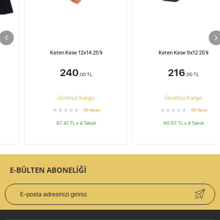
Keten Kese 12x14 25'li
Keten Kese 9x12 25'li
240
216
,00
TL
,00
TL
Ücretsiz Kargo
Ücretsiz Kargo
0
0
Yorum
0
0
Yorum
67.41
TL x
4
Taksit
60.67
TL x
4
Taksit
E-BÜLTEN ABONELİĞİ