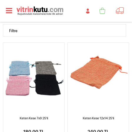
Filtre
Keten Kese 7x9 25'li
Keten Kese 12x14 25'li
180,00 TL
240,00 TL