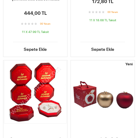
172,80 TL
444,00 TL
0
0
Yorum
11 X 18.68 TL
Taksit
0
0
Yorum
11 X 47.99 TL
Taksit
Sepete Ekle
Sepete Ekle
Yeni