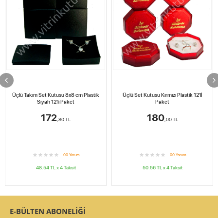
Üçlü Takım Set Kutusu 8x8 cm Plastik
Üçlü Set Kutusu Kırmızı Plastik 12'lİ
Siyah 12'li Paket
Paket
172
180
,80
TL
,00
TL
0
0
Yorum
0
0
Yorum
48.54
TL x
4
Taksit
50.56
TL x
4
Taksit
E-BÜLTEN ABONELİĞİ