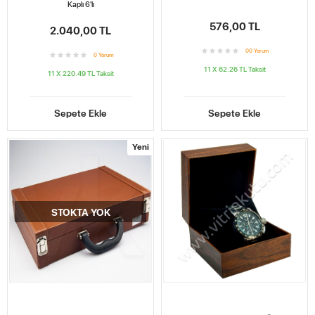
Kaplı 6'lı
576,00 TL
2.040,00 TL
0
0
Yorum
0
Yorum
11 X 62.26 TL
Taksit
11 X 220.49 TL
Taksit
Sepete Ekle
Sepete Ekle
Yeni
STOKTA YOK