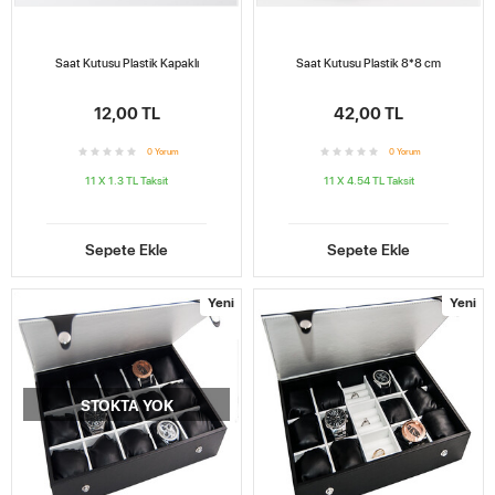
Saat Kutusu Plastik Kapaklı
Saat Kutusu Plastik 8*8 cm
12,00 TL
42,00 TL
0
Yorum
0
Yorum
11 X 1.3 TL
Taksit
11 X 4.54 TL
Taksit
Sepete Ekle
Sepete Ekle
Yeni
Yeni
STOKTA YOK