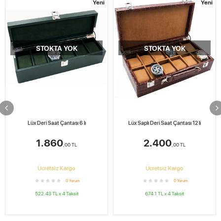
Yeni
Yeni
STOKTA YOK
STOKTA YOK
Lüx Deri Saat Çantası 6 lı
Lüx Saplı Deri Saat Çantası 12 li
1.860
2.400
,00
TL
,00
TL
Ücretsiz Kargo
Ücretsiz Kargo
0
Yorum
0
Yorum
522.43
TL x
4
Taksit
674.1
TL x
4
Taksit