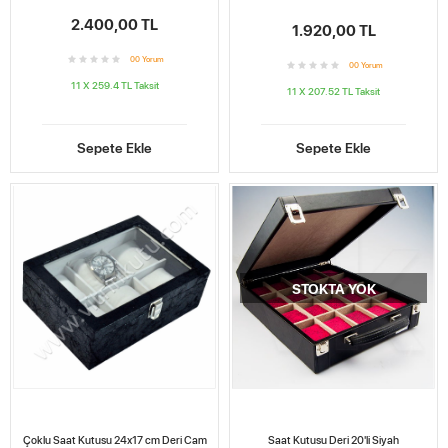
2.400,00 TL
1.920,00 TL
0
0
Yorum
0
0
Yorum
11 X 259.4 TL
Taksit
11 X 207.52 TL
Taksit
Sepete Ekle
Sepete Ekle
STOKTA YOK
Çoklu Saat Kutusu 24x17 cm Deri Cam
Saat Kutusu Deri 20'li Siyah