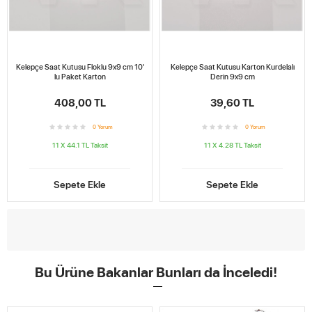
Kelepçe Saat Kutusu Floklu 9x9 cm 10'
Kelepçe Saat Kutusu Karton Kurdelalı
lu Paket Karton
Derin 9x9 cm
408,00 TL
39,60 TL
0
Yorum
0
Yorum
11 X 44.1 TL
Taksit
11 X 4.28 TL
Taksit
Sepete Ekle
Sepete Ekle
Bu Ürüne Bakanlar Bunları da İnceledi!