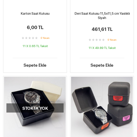
Karton Saat Kutusu
Deri Saat Kutusu 11,5x11,5 cm Yastıklı
Siyah
6,00 TL
461,61 TL
0
Yorum
0
Yorum
11 X 0.65 TL
Taksit
11 X 49.89 TL
Taksit
Sepete Ekle
Sepete Ekle
STOKTA YOK