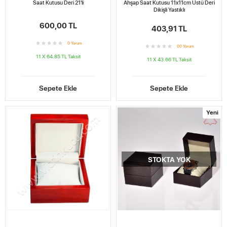
Saat Kutusu Deri 21'li
Ahşap Saat Kutusu 11x11cm Üstü Deri
Dikişli Yastıklı
600,00 TL
403,91 TL
0
Yorum
0
0
Yorum
11 X 64.85 TL
Taksit
11 X 43.66 TL
Taksit
Sepete Ekle
Sepete Ekle
Yeni
STOKTA YOK