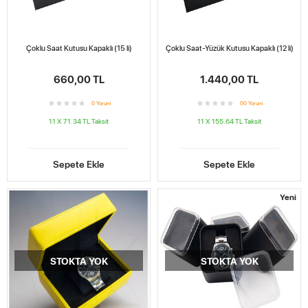
Çoklu Saat Kutusu Kapaklı (15 li)
Çoklu Saat-Yüzük Kutusu Kapaklı (12 li)
660,00 TL
1.440,00 TL
0
Yorum
0
0
Yorum
11 X 71.34 TL
Taksit
11 X 155.64 TL
Taksit
Sepete Ekle
Sepete Ekle
Yeni
STOKTA YOK
STOKTA YOK