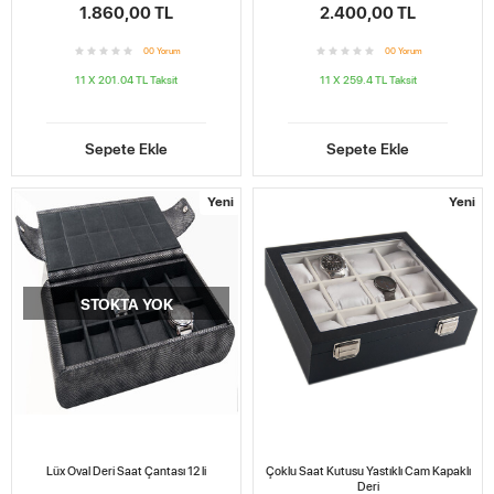
1.860,00 TL
2.400,00 TL
0
0
Yorum
0
0
Yorum
11 X 201.04 TL
Taksit
11 X 259.4 TL
Taksit
Sepete Ekle
Sepete Ekle
Yeni
Yeni
STOKTA YOK
Lüx Oval Deri Saat Çantası 12 li
Çoklu Saat Kutusu Yastıklı Cam Kapaklı
Deri