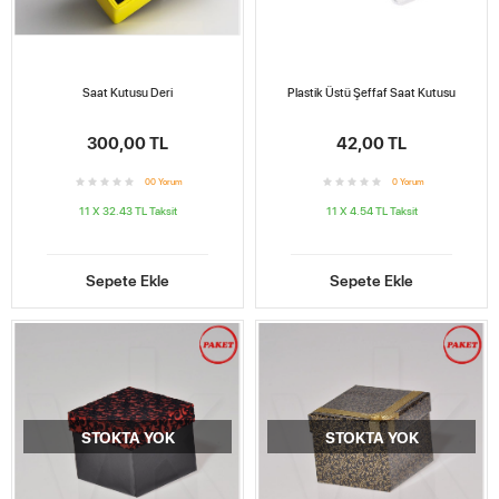
Saat Kutusu Deri
Plastik Üstü Şeffaf Saat Kutusu
300,00 TL
42,00 TL
0
0
Yorum
0
Yorum
11 X 32.43 TL
Taksit
11 X 4.54 TL
Taksit
Sepete Ekle
Sepete Ekle
STOKTA YOK
STOKTA YOK