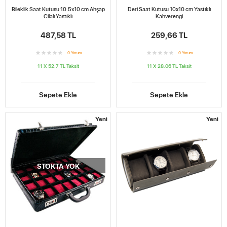
Bileklik Saat Kutusu 10.5x10 cm Ahşap
Deri Saat Kutusu 10x10 cm Yastıklı
Cilalı Yastıklı
Kahverengi
487,58 TL
259,66 TL
0
Yorum
0
Yorum
11 X 52.7 TL
Taksit
11 X 28.06 TL
Taksit
Sepete Ekle
Sepete Ekle
Yeni
Yeni
STOKTA YOK