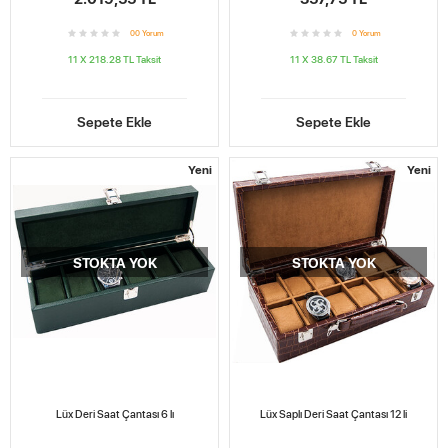
0
0
Yorum
0
Yorum
11 X 218.28 TL
Taksit
11 X 38.67 TL
Taksit
Sepete Ekle
Sepete Ekle
Yeni
Yeni
STOKTA YOK
STOKTA YOK
Lüx Deri Saat Çantası 6 lı
Lüx Saplı Deri Saat Çantası 12 li