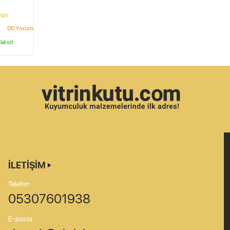
argo
0
0
Yorum
aksit
İLETIŞIM
Telefon
05307601938
E-posta