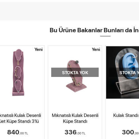
Bu Ürüne Bakanlar Bunları da İn
Yeni
Yeni
STOKTA YOK
STOKTA 
knatıslı Kulak Desenli
Mıknatıslı Kulak Desenli
Kulak Standı
üet Küpe Standı 3'lü
Küpe Standı
840
336
300
,00
TL
,00
TL
,0