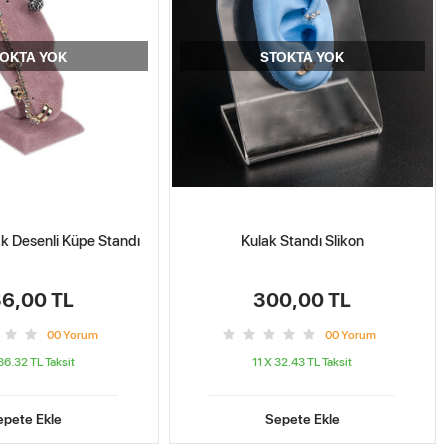
OKTA YOK
STOKTA YOK
ak Desenli Küpe Standı
Kulak Standı Slikon
6,00 TL
300,00 TL
0
0
Yorum
0
0
Yorum
 36.32 TL
Taksit
11 X 32.43 TL
Taksit
epete Ekle
Sepete Ekle