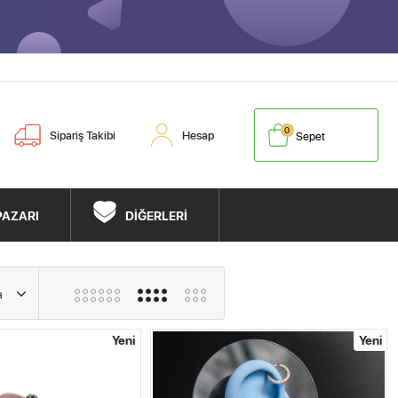
0
Sipariş Takibi
Hesap
Sepet
PAZARI
DİĞERLERİ
Yeni
Yeni