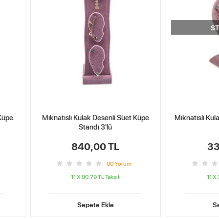
ST
 Küpe
Mıknatıslı Kulak Desenli Süet Küpe
Mıknatıslı Kul
Standı 3'lü
840,00 TL
33
0
0
Yorum
11 X 90.79 TL
Taksit
11 X
Sepete Ekle
S