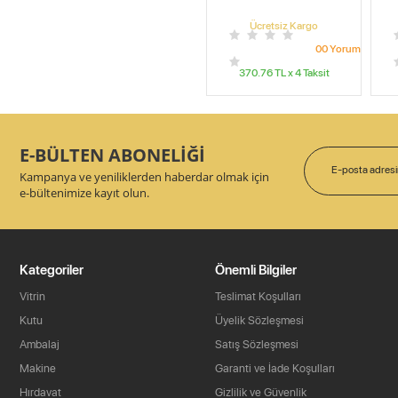
Ücretsiz Kargo
0
0
Yorum
370.76
TL x
4
Taksit
E-BÜLTEN ABONELİĞİ
Kampanya ve yeniliklerden haberdar olmak için
e-bültenimize kayıt olun.
Kategoriler
Önemli Bilgiler
Vitrin
Teslimat Koşulları
Kutu
Üyelik Sözleşmesi
Ambalaj
Satış Sözleşmesi
Makine
Garanti ve İade Koşulları
Hırdavat
Gizlilik ve Güvenlik