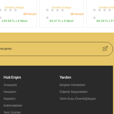
Ücretsiz Kargo
Ücretsiz Kargo
Ücretsiz K
0
0
Yorum
0
0
Yorum
235.94
TL x
4
Taksit
94.37
TL x
4
Taksit
84.26
TL x
4
T
Hızlı Erişim
Yardım
Anasayfa
Müşteri Hizmetleri
Hesabım
Ödeme Seçenekleri
Sepetim
Vitrin Kutu Öneri&Şikayet
İndirimdekiler
Yeni Ürünler