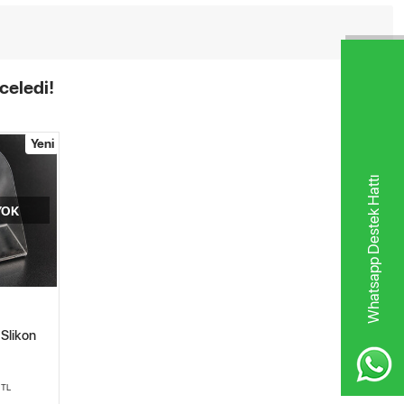
celedi!
Yeni
Whatsapp Destek Hattı
YOK
 Slikon
0
TL