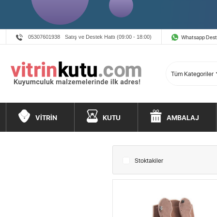
Whatsapp Des
05307601938
Satış ve Destek Hattı (09:00 - 18:00)
VİTRİN
KUTU
AMBALAJ
Stoktakiler