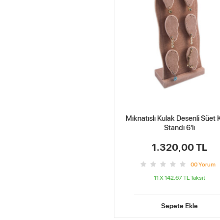
Mıknatıslı Kulak Desenli Süet
Standı 6'lı
1.320,00 TL
0
0
Yorum
11 X 142.67 TL
Taksit
Sepete Ekle