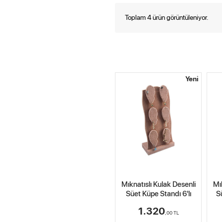
Toplam 4 ürün görüntüleniyor.
Yeni
Mıknatıslı Kulak Desenli
Mı
Süet Küpe Standı 6'lı
S
1.320
,00
TL