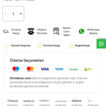
W
h
t
s
a
p
p
D
e
s
e
H
a
t
t
Toptan
Ücretsiz
Müşteri
Whatsapp
Ürün
Kargo
Yorumları
Sipariş
Talebi
Güvenli Alışveriş
Ücretsiz Kargo
Bugün Kargo
Ödeme Seçenekleri
Vitrinkutu.com
ödeme bilgilerinizi güvende tutar. Ödeme
esnasında kredi kartı bilgileriniz hiçbir şekilde 3. kişiler
tarafından görünmemektedir.
9 Taksite
9 Taksite
9 Taksite
9 Taksite
9 Taksite
9 Taksite