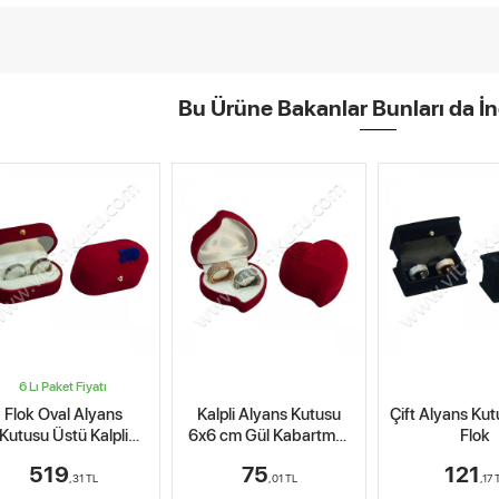
Bu Ürüne Bakanlar Bunları da İn
6 Lı Paket Fiyatı
Flok Oval Alyans
Kalpli Alyans Kutusu
Çift Alyans Kut
Kutusu Üstü Kalpli
6x6 cm Gül Kabartmalı
Flok
Kırmızı (6 Lı Paket)
Kırmızı
519
75
121
,31
TL
,01
TL
,17