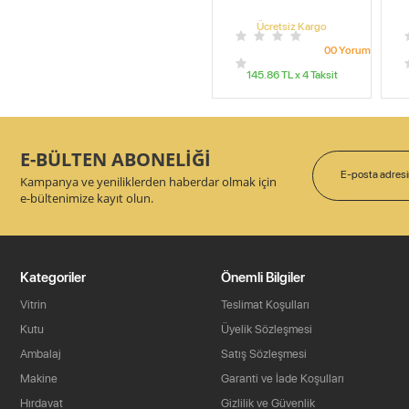
Ücretsiz Kargo
0
0
Yorum
145.86
TL x
4
Taksit
E-BÜLTEN ABONELİĞİ
Kampanya ve yeniliklerden haberdar olmak için
e-bültenimize kayıt olun.
Kategoriler
Önemli Bilgiler
Vitrin
Teslimat Koşulları
Kutu
Üyelik Sözleşmesi
Ambalaj
Satış Sözleşmesi
Makine
Garanti ve İade Koşulları
Hırdavat
Gizlilik ve Güvenlik