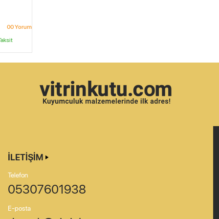
0
0
Yorum
aksit
İLETIŞIM
Telefon
05307601938
E-posta