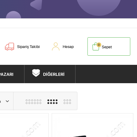
0
Sipariş Takibi
Hesap
Sepet
PAZARI
DİĞERLERİ