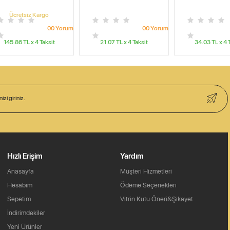
Ücretsiz Kargo
0
0
Yorum
0
0
Yorum
145.86
TL x
4
Taksit
21.07
TL x
4
Taksit
34.03
TL x
4
T
Hızlı Erişim
Yardım
Anasayfa
Müşteri Hizmetleri
Hesabım
Ödeme Seçenekleri
Sepetim
Vitrin Kutu Öneri&Şikayet
İndirimdekiler
Yeni Ürünler