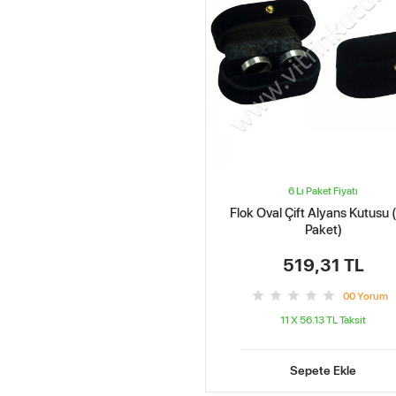
6 Lı Paket Fiyatı
Flok Oval Çift Alyans Kutusu (
Paket)
519,31 TL
0
0
Yorum
11 X 56.13 TL
Taksit
Sepete Ekle