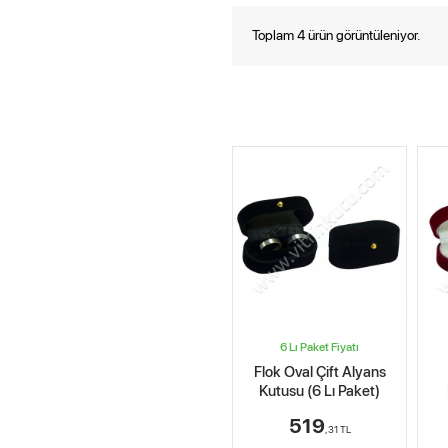
Toplam 4 ürün görüntüleniyor.
6 Lı Paket Fiyatı
Flok Oval Çift Alyans
Kutusu (6 Lı Paket)
519
,31
TL