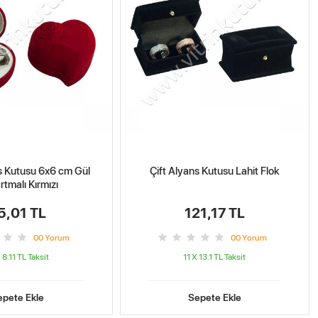
ns Kutusu 6x6 cm Gül
Çift Alyans Kutusu Lahit Flok
tmalı Kırmızı
5,01 TL
121,17 TL
0
0
Yorum
0
0
Yorum
 8.11 TL
Taksit
11 X 13.1 TL
Taksit
epete Ekle
Sepete Ekle