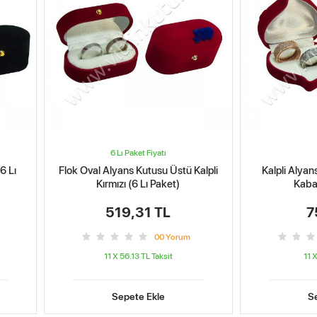
6 Lı Paket Fiyatı
6 Lı
Flok Oval Alyans Kutusu Üstü Kalpli
Kalpli Alya
Kırmızı (6 Lı Paket)
Kabar
519,31 TL
7
0
0
Yorum
11 X 56.13 TL
Taksit
11 X
Sepete Ekle
S