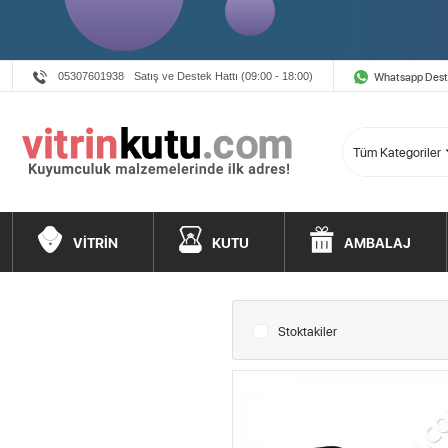
Whatsapp Des
05307601938
Satış ve Destek Hattı (09:00 - 18:00)
VİTRİN
KUTU
AMBALAJ
Stoktakiler