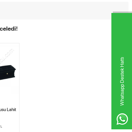
celedi!
Whatsapp Destek Hattı
usu Lahit
TL