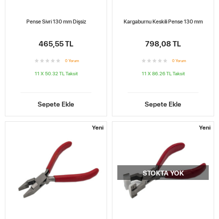
Pense Sivri 130 mm Dişsiz
Kargaburnu Keskili Pense 130 mm
465,55 TL
798,08 TL
0
Yorum
0
Yorum
11 X 50.32 TL
Taksit
11 X 86.26 TL
Taksit
Sepete Ekle
Sepete Ekle
Yeni
Yeni
STOKTA YOK