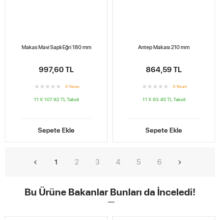
Makas Mavi Saplı Eğri 180 mm
Antep Makası 210 mm
997,60 TL
864,59 TL
0
Yorum
0
Yorum
11 X 107.82 TL
Taksit
11 X 93.45 TL
Taksit
Sepete Ekle
Sepete Ekle
2
3
4
5
6
1
Bu Ürüne Bakanlar Bunları da İnceledi!