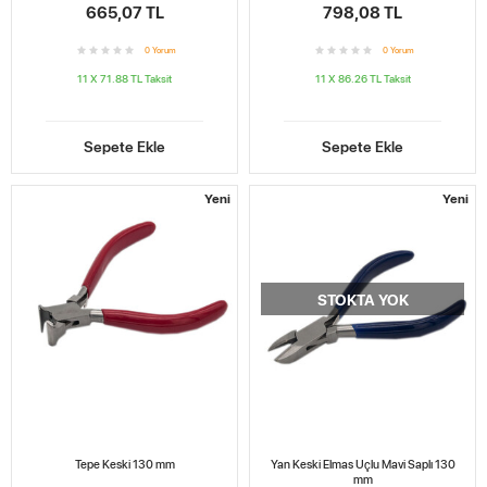
665,07 TL
798,08 TL
0
Yorum
0
Yorum
11 X 71.88 TL
Taksit
11 X 86.26 TL
Taksit
Sepete Ekle
Sepete Ekle
Yeni
Yeni
STOKTA YOK
Tepe Keski 130 mm
Yan Keski Elmas Uçlu Mavi Saplı 130
mm