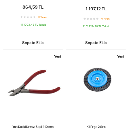
864,59 TL
1.197,12 TL
0
Yorum
0
Yorum
11 X 93.45 TL
Taksit
11 X 129.39 TL
Taksit
Sepete Ekle
Sepete Ekle
Yeni
Yeni
Yan Keski Kırmızı Saplı 110 mm
Kıl Fırça 2 Sıra