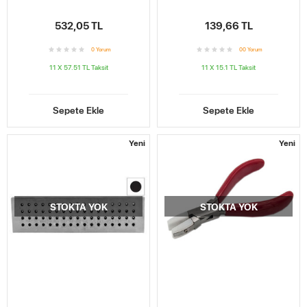
532,05 TL
139,66 TL
0
Yorum
0
0
Yorum
11 X 57.51 TL
Taksit
11 X 15.1 TL
Taksit
Sepete Ekle
Sepete Ekle
Yeni
Yeni
STOKTA YOK
STOKTA YOK