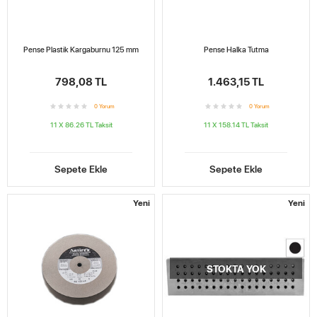
Pense Plastik Kargaburnu 125 mm
Pense Halka Tutma
798,08 TL
1.463,15 TL
0
Yorum
0
Yorum
11 X 86.26 TL
Taksit
11 X 158.14 TL
Taksit
Sepete Ekle
Sepete Ekle
Yeni
Yeni
STOKTA YOK