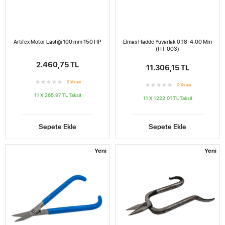
Artifex Motor Lastiği 100 mm 150 HP
Elmas Hadde Yuvarlak 0.18-4.00 Mm
(HT-003)
2.460,75 TL
11.306,15 TL
0
Yorum
0
Yorum
11 X 265.97 TL
Taksit
11 X 1222.01 TL
Taksit
Sepete Ekle
Sepete Ekle
Yeni
Yeni