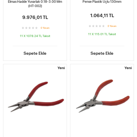
Elmas Hadde Yuvarlak 0.18-3.00 Mm
Pense Plastik Uçlu 130mm
(HT-002)
1.064,11 TL
9.976,01 TL
0
Yorum
0
Yorum
11 X 115.01 TL
Taksit
11 X 1078.24 TL
Taksit
Sepete Ekle
Sepete Ekle
Yeni
Yeni