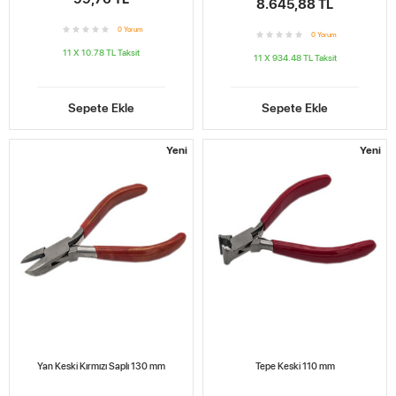
8.645,88 TL
0
Yorum
0
Yorum
11 X 10.78 TL
Taksit
11 X 934.48 TL
Taksit
Sepete Ekle
Sepete Ekle
Yeni
Yeni
Yan Keski Kırmızı Saplı 130 mm
Tepe Keski 110 mm