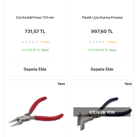
Düz Keskili Pense 130 mm
Plastik Uçlu Kıvırma Pensesi
731,57 TL
997,60 TL
0
Yorum
0
Yorum
11 X 79.07 TL
Taksit
11 X 107.82 TL
Taksit
Sepete Ekle
Sepete Ekle
Yeni
Yeni
STOKTA YOK