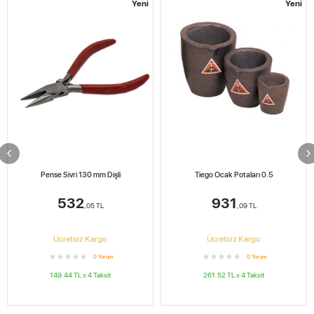
Yeni
Yeni
Pense Sivri 130 mm Dişli
Tiego Ocak Potaları 0.5
532
931
,05
TL
,09
TL
Ücretsiz Kargo
Ücretsiz Kargo
0
Yorum
0
Yorum
149.44
TL x
4
Taksit
261.52
TL x
4
Taksit