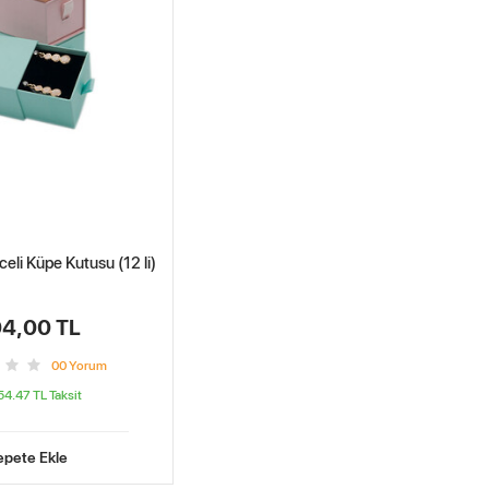
li Küpe Kutusu (12 li)
4,00 TL
0
0
Yorum
 54.47 TL
Taksit
epete Ekle