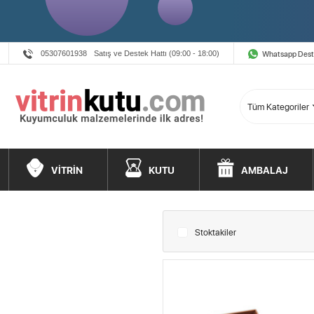
Whatsapp Des
05307601938
Satış ve Destek Hattı (09:00 - 18:00)
VİTRİN
KUTU
AMBALAJ
Stoktakiler