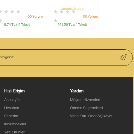
Ücretsiz Kargo
0
0
Yorum
0
0
Yorum
6.74
TL x
4
Taksit
141.56
TL x
4
Taksit
Hızlı Erişim
Yardım
Anasayfa
Müşteri Hizmetleri
Hesabım
Ödeme Seçenekleri
Sepetim
Vitrin Kutu Öneri&Şikayet
İndirimdekiler
Yeni Ürünler