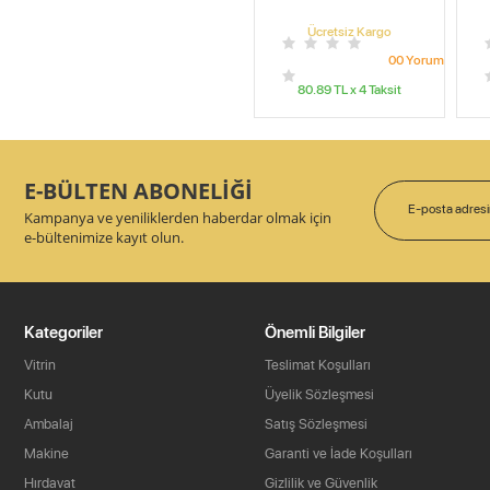
Ücretsiz Kargo
0
0
Yorum
80.89
TL x
4
Taksit
E-BÜLTEN ABONELİĞİ
Kampanya ve yeniliklerden haberdar olmak için
e-bültenimize kayıt olun.
Kategoriler
Önemli Bilgiler
Vitrin
Teslimat Koşulları
Kutu
Üyelik Sözleşmesi
Ambalaj
Satış Sözleşmesi
Makine
Garanti ve İade Koşulları
Hırdavat
Gizlilik ve Güvenlik