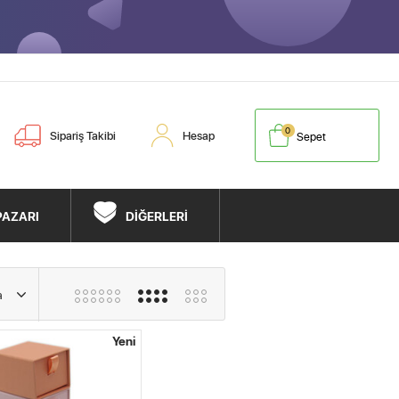
0
Sipariş Takibi
Hesap
Sepet
PAZARI
DİĞERLERİ
Yeni