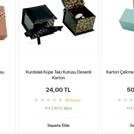
usu
Kurdelalı Küpe Takı Kutusu Desenli
Karton Çekmece
Karton
24,00 TL
50
0
0
Yorum
11 X 2.59 TL
Taksit
11 X
Sepete Ekle
S