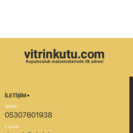
İLETIŞIM
Telefon
05307601938
E-posta