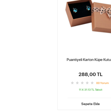
Puantiyeli Karton Küpe Kut
288,00 TL
0
0
Yorum
11 X 31.13 TL
Taksit
Sepete Ekle