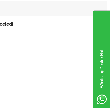
celedi!
Whatsapp Destek Hattı