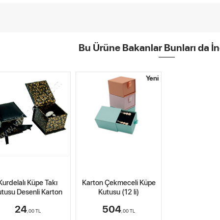
Bu Ürüne Bakanlar Bunları da İn
Yeni
Kurdelalı Küpe Takı
Karton Çekmeceli Küpe
tusu Desenli Karton
Kutusu (12 li)
24
504
,00
TL
,00
TL