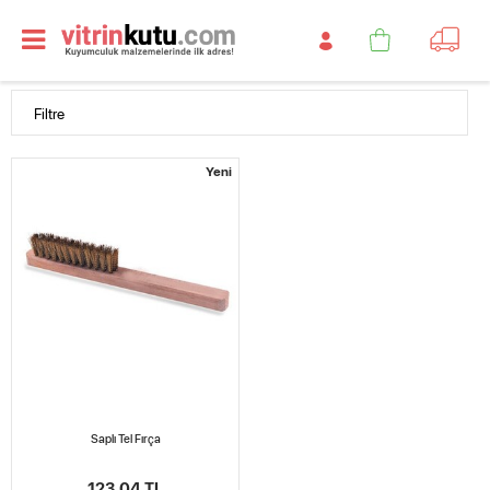
Filtre
Yeni
Saplı Tel Fırça
123,04 TL