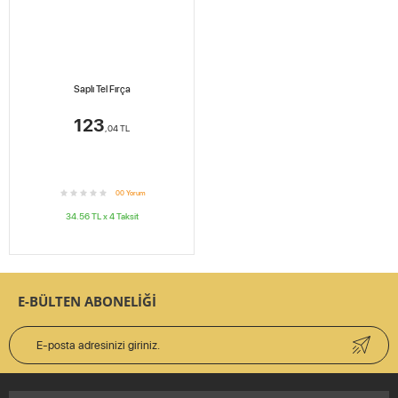
Saplı Tel Fırça
123
,04
TL
0
0
Yorum
34.56
TL x
4
Taksit
E-BÜLTEN ABONELİĞİ