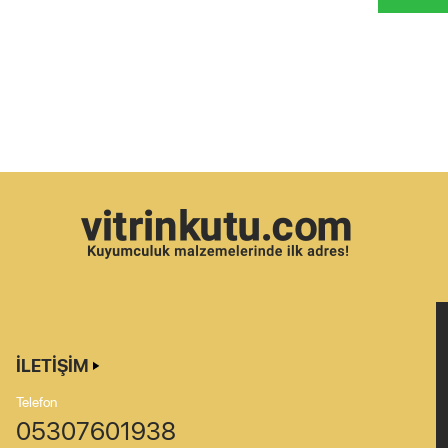
İLETIŞIM
Telefon
05307601938