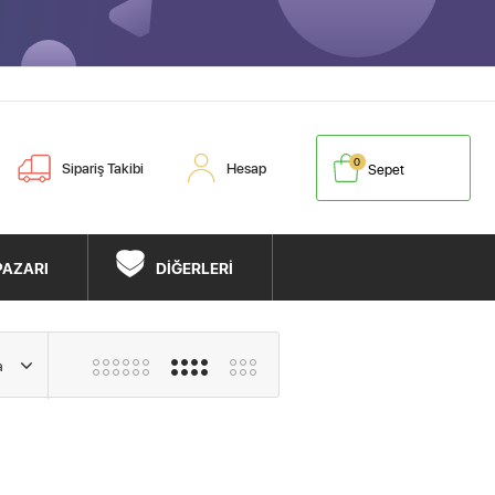
0
Sipariş Takibi
Hesap
Sepet
PAZARI
DİĞERLERİ