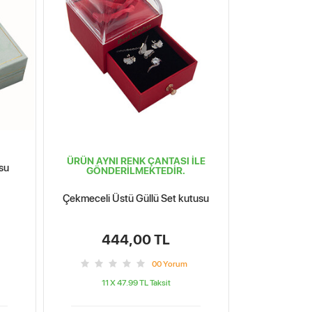
ÜRÜN AYNI RENK ÇANTASI İLE
usu
GÖNDERİLMEKTEDİR.
Çekmeceli Üstü Güllü Set kutusu
444,00 TL
0
0
Yorum
11 X 47.99 TL
Taksit