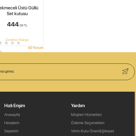
ekmeceli Üstü Güllü
Set kutusu
444
,00
TL
Ücretsiz Kargo
0
0
Yorum
124.71
TL x
4
Taksit
Hızlı Erişim
Yardım
Anasayfa
Müşteri Hizmetleri
Hesabım
Ödeme Seçenekleri
Sepetim
Vitrin Kutu Öneri&Şikayet