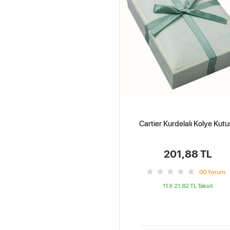
Cartier Kurdelalı Kolye Kut
201,88 TL
0
0
Yorum
11 X 21.82 TL
Taksit