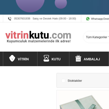
Whatsapp Des
05307601938
Satış ve Destek Hattı (09:00 - 18:00)
VİTRİN
KUTU
AMBALAJ
Stoktakiler