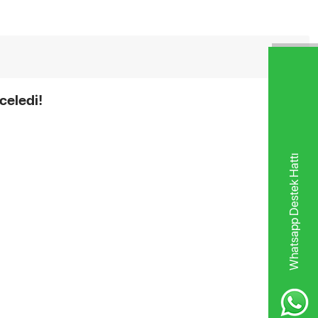
celedi!
Whatsapp Destek Hattı