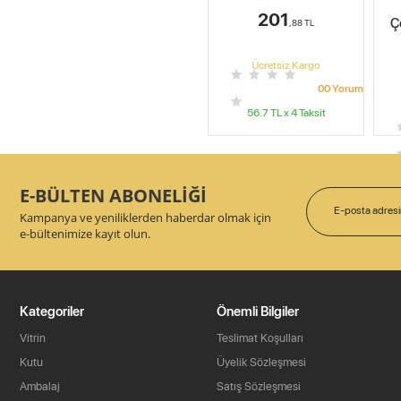
201
Ç
,88
TL
Ücretsiz Kargo
0
0
Yorum
56.7
TL x
4
Taksit
E-BÜLTEN ABONELİĞİ
Kampanya ve yeniliklerden haberdar olmak için
e-bültenimize kayıt olun.
Kategoriler
Önemli Bilgiler
Vitrin
Teslimat Koşulları
Kutu
Üyelik Sözleşmesi
Ambalaj
Satış Sözleşmesi