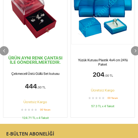
ÜRÜN AYNI RENK ÇANTASI
Yüzük Kutusu Plastik 4x4 cm 24'lü
İLE GÖNDERİLMEKTEDİR.
Paket
204
Çekmeceli Üstü Güllü Set kutusu
,00
TL
444
,00
TL
Ücretsiz Kargo
0
0
Yorum
Ücretsiz Kargo
57.3
TL x
4
Taksit
0
0
Yorum
124.71
TL x
4
Taksit
E-BÜLTEN ABONELİĞİ