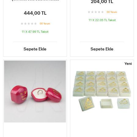
204,00 TL
444,00 TL
0
0
Yorum
11 X 22.05 TL
Taksit
0
0
Yorum
11 X 47.99 TL
Taksit
Sepete Ekle
Sepete Ekle
Yeni