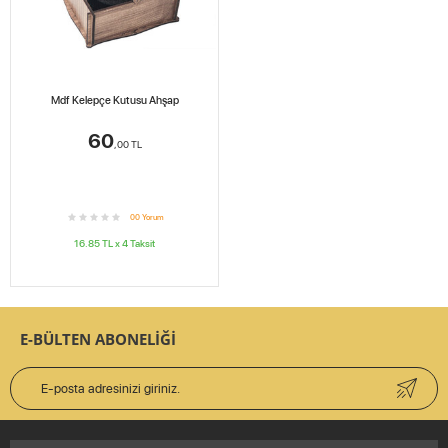
Mdf Kelepçe Kutusu Ahşap
60
,00
TL
0
0
Yorum
16.85
TL x
4
Taksit
E-BÜLTEN ABONELİĞİ