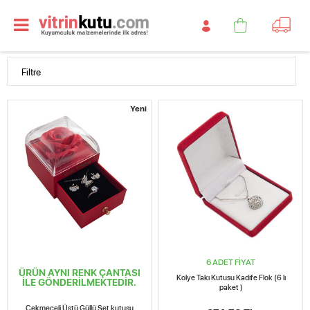
Filtre
Yeni
6 ADET FİYAT
ÜRÜN AYNI RENK ÇANTASI
Kolye Takı Kutusu Kadife Flok (6 lı
İLE GÖNDERİLMEKTEDİR.
paket )
Çekmeceli Üstü Güllü Set kutusu