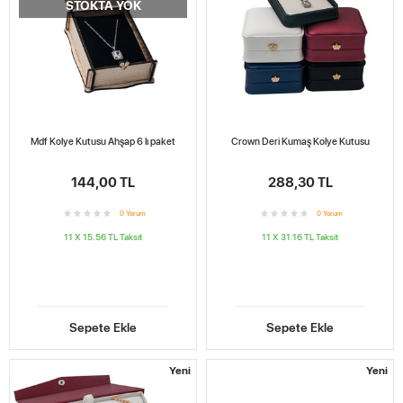
STOKTA YOK
Mdf Kolye Kutusu Ahşap 6 lı paket
Crown Deri Kumaş Kolye Kutusu
144,00 TL
288,30 TL
0
Yorum
0
Yorum
11 X 15.56 TL
Taksit
11 X 31.16 TL
Taksit
Sepete Ekle
Sepete Ekle
Yeni
Yeni