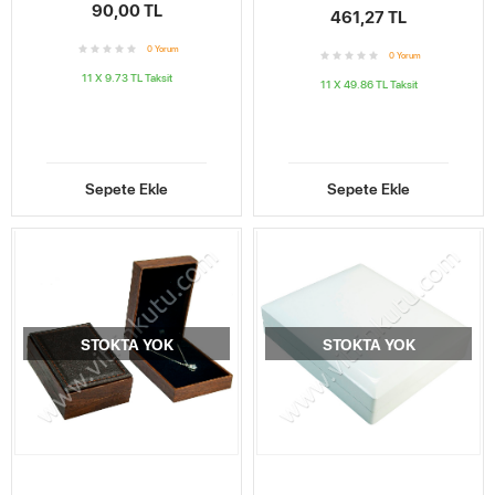
90,00 TL
461,27 TL
0
Yorum
0
Yorum
11 X 9.73 TL
Taksit
11 X 49.86 TL
Taksit
Sepete Ekle
Sepete Ekle
STOKTA YOK
STOKTA YOK