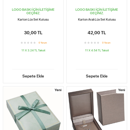
LOGO BASKI İÇİN İLETİŞİME
LOGO BASKI İÇİN İLETİŞİME
GEÇİNİZ.
GEÇİNİZ.
Karton Lüx Set Kutusu
Karton Aralı Lüx Set Kutusu
30,00 TL
42,00 TL
0
Yorum
0
Yorum
11 X 3.24 TL
Taksit
11 X 4.54 TL
Taksit
Sepete Ekle
Sepete Ekle
Yeni
Yeni