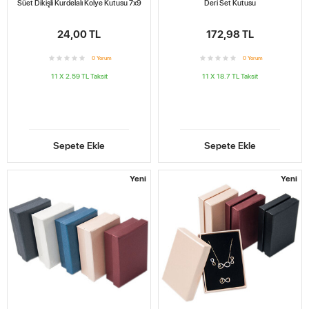
Süet Dikişli Kurdelalı Kolye Kutusu 7x9
Deri Set Kutusu
24,00 TL
172,98 TL
0
Yorum
0
Yorum
11 X 2.59 TL
Taksit
11 X 18.7 TL
Taksit
Sepete Ekle
Sepete Ekle
Yeni
Yeni