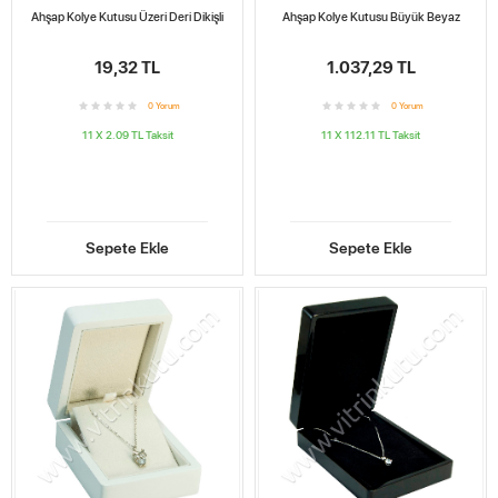
Ahşap Kolye Kutusu Üzeri Deri Dikişli
Ahşap Kolye Kutusu Büyük Beyaz
19,32 TL
1.037,29 TL
0
Yorum
0
Yorum
11 X 2.09 TL
Taksit
11 X 112.11 TL
Taksit
Sepete Ekle
Sepete Ekle