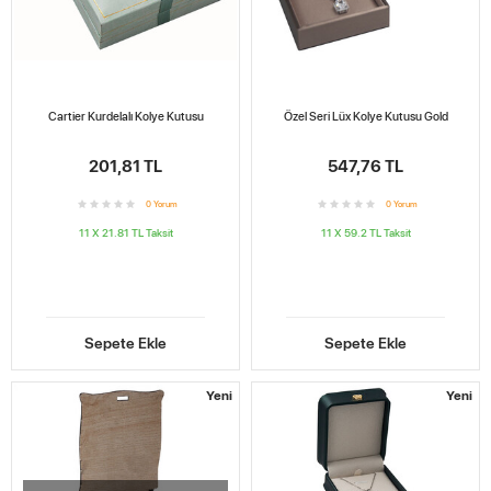
Cartier Kurdelalı Kolye Kutusu
Özel Seri Lüx Kolye Kutusu Gold
201,81 TL
547,76 TL
0
Yorum
0
Yorum
11 X 21.81 TL
Taksit
11 X 59.2 TL
Taksit
Sepete Ekle
Sepete Ekle
Yeni
Yeni