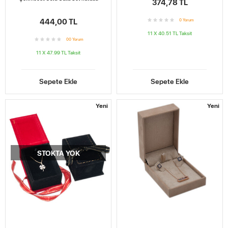
374,78 TL
444,00 TL
0
Yorum
11 X 40.51 TL
Taksit
0
0
Yorum
11 X 47.99 TL
Taksit
Sepete Ekle
Sepete Ekle
Yeni
Yeni
STOKTA YOK