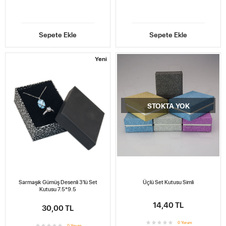
Sepete Ekle
Sepete Ekle
Yeni
STOKTA YOK
Sarmaşık Gümüş Desenli 3'lü Set
Üçlü Set Kutusu Simli
Kutusu 7.5*9.5
14,40 TL
30,00 TL
0
Yorum
0
Yorum