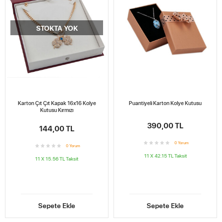
STOKTA YOK
Karton Çıt Çıt Kapak 16x16 Kolye
Puantiyeli Karton Kolye Kutusu
Kutusu Kırmızı
390,00 TL
144,00 TL
0
Yorum
0
Yorum
11 X 42.15 TL
Taksit
11 X 15.56 TL
Taksit
Sepete Ekle
Sepete Ekle