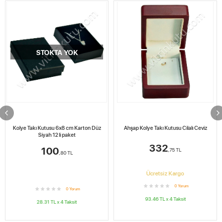
STOKTA YOK
Kolye Takı Kutusu 6x8 cm Karton Düz
Ahşap Kolye Takı Kutusu Cilalı Ceviz
Siyah 12 li paket
332
100
,75
TL
,80
TL
Ücretsiz Kargo
0
Yorum
0
Yorum
93.46
TL x
4
Taksit
28.31
TL x
4
Taksit