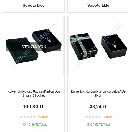
Sepete Ekle
Sepete Ekle
STOKTA YOK
Kolye Takı Kutusu 6x8 cm Karton Düz
Kolye Takı Kutusu Karton Kurdelalı ALG
Siyah 12 li paket
Siyah
100,80 TL
43,24 TL
0
0
Yorum
0
Yorum
11 X 10.89 TL
Taksit
11 X 4.67 TL
Taksit