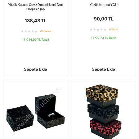
Yüzük Kutusu Ceviz Desenli Üstü Deri
Yüzük Kutusu YCH
Dikişli Ahşap
90,00 TL
138,43 TL
0
Yorum
0
0
Yorum
11 X 9.73 TL
Taksit
11 X 14.96 TL
Taksit
Sepete Ekle
Sepete Ekle