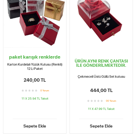
paket karışık renklerde
ÜRÜN AYNI RENK ÇANTASI
Karton Kurdelalı Yüzük Kutusu (Renkli)
İLE GÖNDERİLMEKTEDİR.
12 Li Paket
Çekmeceli Üstü Güllü Set kutusu
240,00 TL
444,00 TL
0
Yorum
11 X 25.94 TL
Taksit
0
0
Yorum
11 X 47.99 TL
Taksit
Sepete Ekle
Sepete Ekle