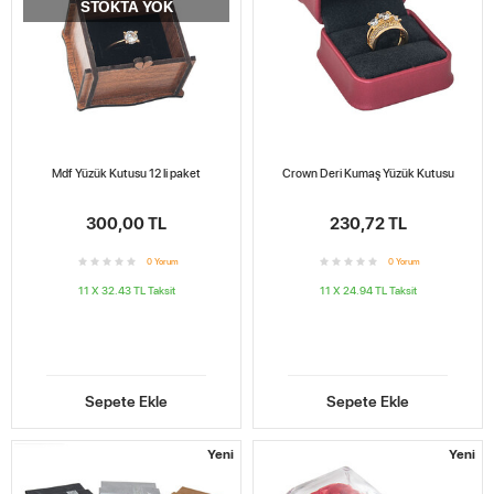
STOKTA YOK
Mdf Yüzük Kutusu 12 li paket
Crown Deri Kumaş Yüzük Kutusu
300,00 TL
230,72 TL
0
Yorum
0
Yorum
11 X 32.43 TL
Taksit
11 X 24.94 TL
Taksit
Sepete Ekle
Sepete Ekle
Yeni
Yeni