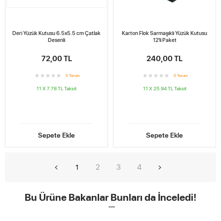
Deri Yüzük Kutusu 6.5x5.5 cm Çatlak
Karton Flok Sarmaşıklı Yüzük Kutusu
Desenli
12'li Paket
72,00 TL
240,00 TL
0
Yorum
0
Yorum
11 X 7.78 TL
Taksit
11 X 25.94 TL
Taksit
Sepete Ekle
Sepete Ekle
2
3
4
1
Bu Ürüne Bakanlar Bunları da İnceledi!