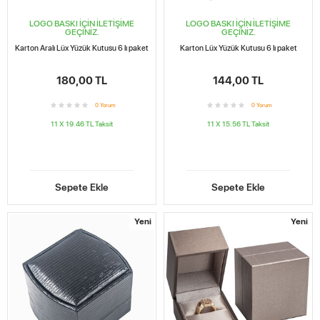
LOGO BASKI İÇİN İLETİŞİME
LOGO BASKI İÇİN İLETİŞİME
GEÇİNİZ.
GEÇİNİZ.
Karton Aralı Lüx Yüzük Kutusu 6 lı paket
Karton Lüx Yüzük Kutusu 6 lı paket
180,00 TL
144,00 TL
0
Yorum
0
Yorum
11 X 19.46 TL
Taksit
11 X 15.56 TL
Taksit
Sepete Ekle
Sepete Ekle
Yeni
Yeni