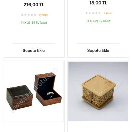
18,00 TL
216,00 TL
0
Yorum
0
Yorum
11 X 1.95 TL
Taksit
11 X 23.35 TL
Taksit
Sepete Ekle
Sepete Ekle