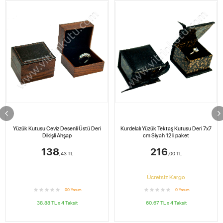
Yüzük Kutusu Ceviz Desenli Üstü Deri
Kurdelalı Yüzük Tektaş Kutusu Deri 7x7
Dikişli Ahşap
cm Siyah 12 li paket
138
216
,43
TL
,00
TL
Ücretsiz Kargo
0
0
Yorum
0
Yorum
38.88
TL x
4
Taksit
60.67
TL x
4
Taksit