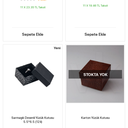
11 X 19.46 TL
Taksit
11 X 23.35 TL
Taksit
Sepete Ekle
Sepete Ekle
Yeni
STOKTA YOK
Sarmaşık Desenli Yüzük Kutusu
Karton Yüzük Kutusu
5.5*6.5 (12 li)