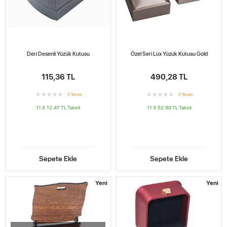
Deri Desenli Yüzük Kutusu
Özel Seri Lüx Yüzük Kutusu Gold
115,36 TL
490,28 TL
0
Yorum
0
Yorum
11 X 12.47 TL
Taksit
11 X 52.99 TL
Taksit
Sepete Ekle
Sepete Ekle
Yeni
Yeni