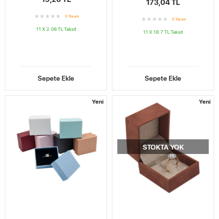
173,04 TL
0
Yorum
0
Yorum
11 X 2.08 TL
Taksit
11 X 18.7 TL
Taksit
Sepete Ekle
Sepete Ekle
Yeni
Yeni
STOKTA YOK