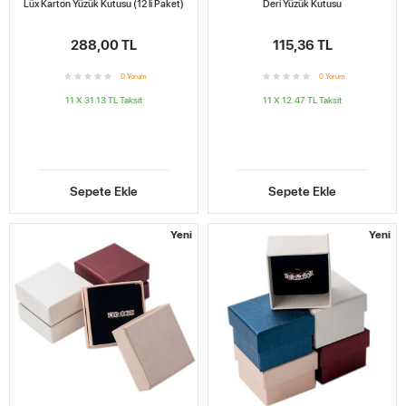
Lüx Karton Yüzük Kutusu (12 li Paket)
Deri Yüzük Kutusu
288,00 TL
115,36 TL
0
Yorum
0
Yorum
11 X 31.13 TL
Taksit
11 X 12.47 TL
Taksit
Sepete Ekle
Sepete Ekle
Yeni
Yeni