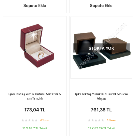
Sepete Ekle
Sepete Ekle
STOKTA YOK
Işıklı Tektaş Yüzük Kutusu Mat 6x6.5
Işıklı Tektaş Yüzük Kutusu 10.5x9 cm
cm Tırnaklı
Ahşap
173,04 TL
761,38 TL
0
Yorum
0
Yorum
11 X 18.7 TL
Taksit
11 X 82.29 TL
Taksit