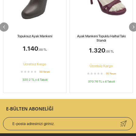
Topuksuz Ayak Mankeni
Ayak Mankeni Topuklu Halhal Takı
Standı
1.140
1.320
,00
TL
,00
TL
Ücretsiz Kargo
Ücretsiz Kargo
0
0
Yorum
0
0
Yorum
320.2
TL x
4
Taksit
370.76
TL x
4
Taksit
E-BÜLTEN ABONELİĞİ