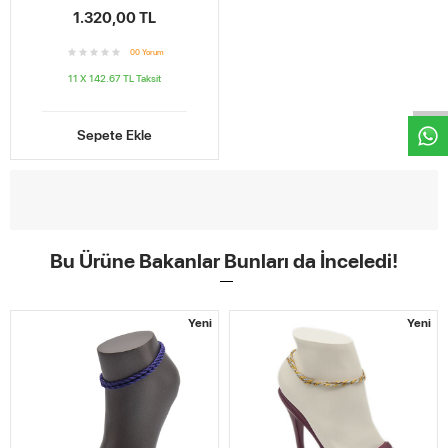
1.320,00 TL
W
h
t
s
a
p
p
D
e
s
e
H
a
t
t
0
0
Yorum
11 X 142.67 TL
Taksit
Sepete Ekle
Bu Ürüne Bakanlar Bunları da İnceledi!
Yeni
Yeni