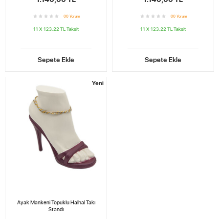
0
0
Yorum
0
0
Yorum
11 X 123.22 TL
Taksit
11 X 123.22 TL
Taksit
Sepete Ekle
Sepete Ekle
Yeni
Ayak Mankeni Topuklu Halhal Takı
Standı