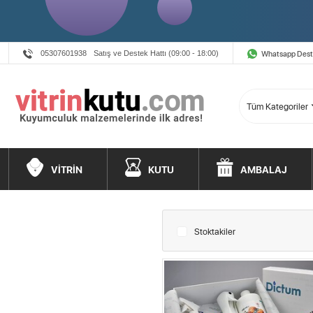
Whatsapp Des
05307601938
Satış ve Destek Hattı (09:00 - 18:00)
VİTRİN
KUTU
AMBALAJ
Stoktakiler