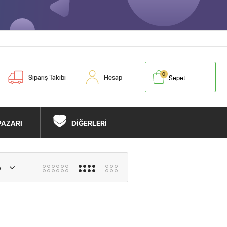
0
Sipariş Takibi
Hesap
Sepet
PAZARI
DİĞERLERİ