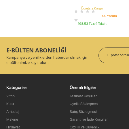
Ücretsiz Kargo
0
0
Yorum
168.53
TL x
4
Taksit
E-BÜLTEN ABONELİĞİ
Kampanya ve yeniliklerden haberdar olmak için
e-bültenimize kayıt olun.
Kategoriler
Önemli Bilgiler
Vitrin
Teslimat Koşulları
Kutu
Üyelik Sözleşmesi
Ambalaj
Satış Sözleşmesi
Makine
Garanti ve İade Koşulları
Hırdavat
Gizlilik ve Güvenlik