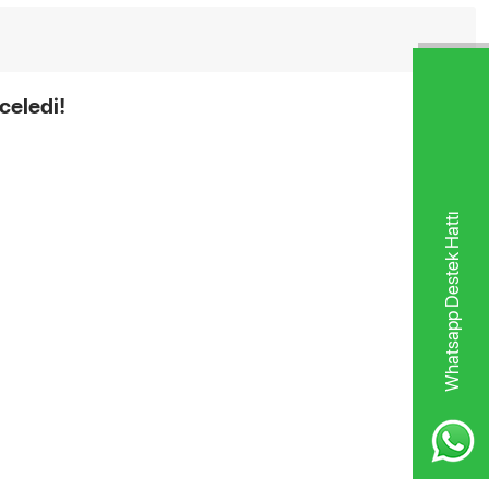
celedi!
Whatsapp Destek Hattı