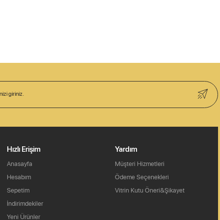
Hızlı Erişim
Yardım
Anasayfa
Müşteri Hizmetleri
Hesabım
Ödeme Seçenekleri
Sepetim
Vitrin Kutu Öneri&Şikayet
İndirimdekiler
Yeni Ürünler