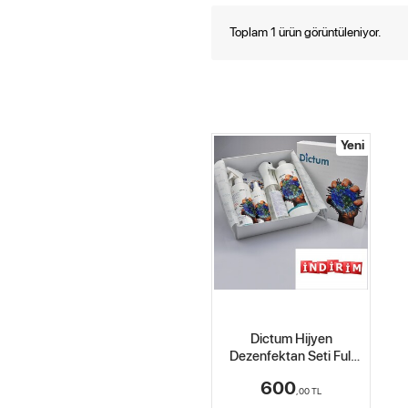
Toplam 1 ürün görüntüleniyor.
Yeni
Dictum Hijyen
Dezenfektan Seti Full
Paket Antibakteriyel
600
,00
TL