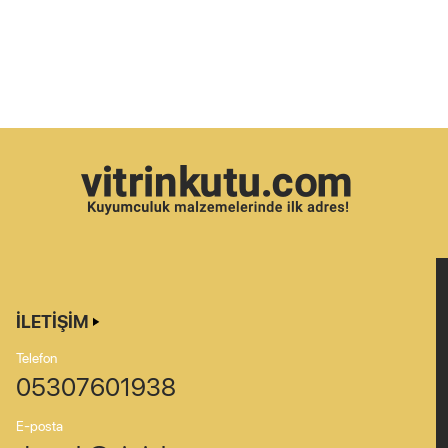
İLETIŞIM
Telefon
05307601938
E-posta