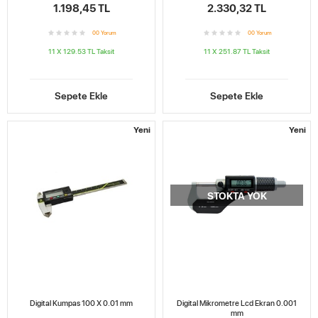
1.198,45 TL
2.330,32 TL
0
0
Yorum
0
0
Yorum
11 X 129.53 TL
Taksit
11 X 251.87 TL
Taksit
Sepete Ekle
Sepete Ekle
Yeni
Yeni
STOKTA YOK
Digital Kumpas 100 X 0.01 mm
Digital Mikrometre Lcd Ekran 0.001
mm