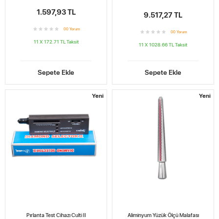
1.597,93 TL
9.517,27 TL
0
0
Yorum
0
0
Yorum
11 X 172.71 TL
Taksit
11 X 1028.66 TL
Taksit
Sepete Ekle
Sepete Ekle
Yeni
Yeni
Pırlanta Test Cihazı Culti II
Aliminyum Yüzük Ölçü Malafası