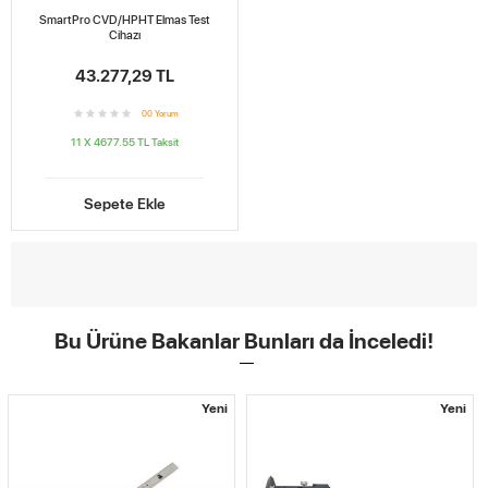
SmartPro CVD/HPHT Elmas Test
Cihazı
43.277,29 TL
0
0
Yorum
11 X 4677.55 TL
Taksit
Sepete Ekle
Bu Ürüne Bakanlar Bunları da İnceledi!
ni
Yeni
Yen