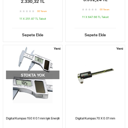
2.330,32 TL
0
0
Yorum
0
0
Yorum
11 X 647.66 TL
Taksit
11 X 251.87 TL
Taksit
Sepete Ekle
Sepete Ekle
Yeni
Yeni
STOKTA YOK
Digital Kumpas 150 X 0.1 mm Işık Enerjili
Digital Kumpas 70 X 0.01 mm