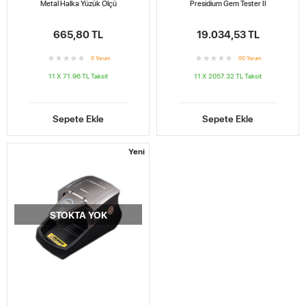
Metal Halka Yüzük Ölçü
Presidium Gem Tester II
665,80 TL
19.034,53 TL
0
Yorum
0
0
Yorum
11 X 71.96 TL
Taksit
11 X 2057.32 TL
Taksit
Sepete Ekle
Sepete Ekle
Yeni
STOKTA YOK