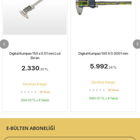
STOKTA YOK
Digital Kumpas 100 X 0.0001 mm
Digital Kumpas 150 X 0.1 mm Işık Enerjili
5.992
1.198
,24
TL
,45
TL
Ücretsiz Kargo
Ücretsiz Kargo
0
0
Yorum
0
0
Yorum
1683.07
TL x
4
Taksit
336.61
TL x
4
Taksit
E-BÜLTEN ABONELİĞİ