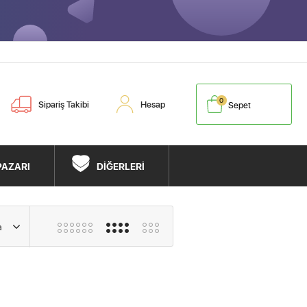
0
Sipariş Takibi
Hesap
Sepet
PAZARI
DİĞERLERİ