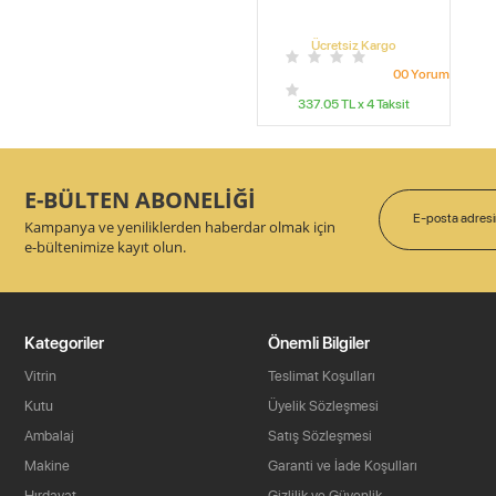
Ücretsiz Kargo
0
0
Yorum
337.05
TL x
4
Taksit
E-BÜLTEN ABONELİĞİ
Kampanya ve yeniliklerden haberdar olmak için
e-bültenimize kayıt olun.
Kategoriler
Önemli Bilgiler
Vitrin
Teslimat Koşulları
Kutu
Üyelik Sözleşmesi
Ambalaj
Satış Sözleşmesi
Makine
Garanti ve İade Koşulları
Hırdavat
Gizlilik ve Güvenlik