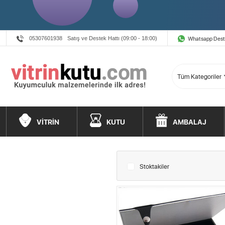
Whatsapp Des
05307601938
Satış ve Destek Hattı (09:00 - 18:00)
VİTRİN
KUTU
AMBALAJ
Stoktakiler