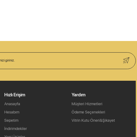
Hızlı Erişim
Yardım
Anasayfa
Müşteri Hizmetleri
Hesabım
Ödeme Seçenekleri
Sepetim
Vitrin Kutu Öneri&Şikayet
İndirimdekiler
Yeni Ürünler