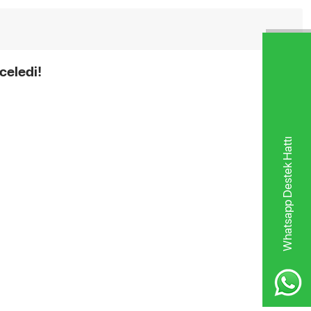
celedi!
Whatsapp Destek Hattı