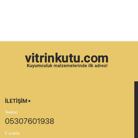
İLETIŞIM
Telefon
05307601938
E-posta