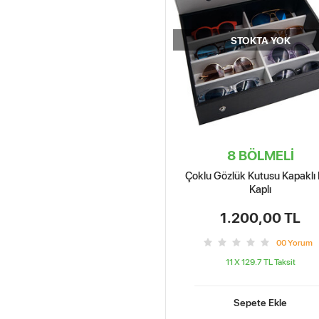
STOKTA YOK
8 BÖLMELİ
Çoklu Gözlük Kutusu Kapaklı 
Kaplı
1.200,00 TL
0
0
Yorum
11 X 129.7 TL
Taksit
Sepete Ekle