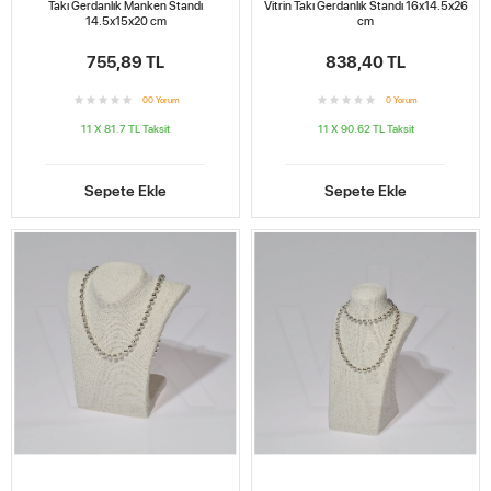
Takı Gerdanlık Manken Standı
Vitrin Takı Gerdanlık Standı 16x14.5x26
14.5x15x20 cm
cm
755,89 TL
838,40 TL
0
0
Yorum
0
Yorum
11 X 81.7 TL
Taksit
11 X 90.62 TL
Taksit
Sepete Ekle
Sepete Ekle