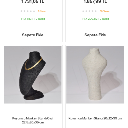
1.731,05 TL
1.857,99 TL
0
Yorum
0
0
Yorum
11 X 187.1 TL
Taksit
11 X 200.82 TL
Taksit
Sepete Ekle
Sepete Ekle
Kuyumcu Manken Standı Oval
Kuyumcu Manken Standı 20x12x39 cm
22.5x20x35 cm