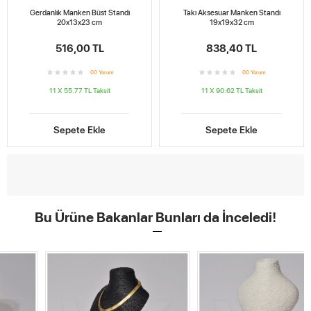
Gerdanlık Manken Büst Standı
Takı Aksesuar Manken Standı
20x13x23 cm
19x19x32 cm
516,00 TL
838,40 TL
0
0
Yorum
0
0
Yorum
11 X 55.77 TL
Taksit
11 X 90.62 TL
Taksit
Sepete Ekle
Sepete Ekle
Bu Ürüne Bakanlar Bunları da İnceledi!