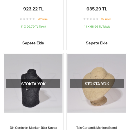
923,22 TL
635,29 TL
0
0
Yorum
0
0
Yorum
11 X 99.79 TL
Taksit
11 X 68.66 TL
Taksit
Sepete Ekle
Sepete Ekle
STOKTA YOK
STOKTA YOK
Dik Gerdanlık Manken Büst Standı
Takı Gerdanlık Manken Standı