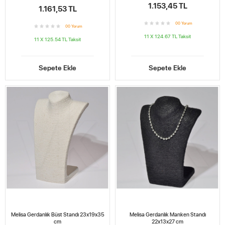
1.153,45 TL
1.161,53 TL
0
0
Yorum
0
0
Yorum
11 X 124.67 TL
Taksit
11 X 125.54 TL
Taksit
Sepete Ekle
Sepete Ekle
Melisa Gerdanlık Büst Standı 23x19x35
Melisa Gerdanlık Manken Standı
cm
22x13x27 cm