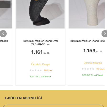
Kuyumcu Manken Standı Oval
Kuyumcu Manken Standı 20x12x39 cm
22.5x20x35 cm
1.153
1.161
,45
TL
,53
TL
Ücretsiz Kargo
Ücretsiz Kargo
0
0
Yorum
0
0
Yorum
323.98
TL x
4
Taksit
326.25
TL x
4
Taksit
E-BÜLTEN ABONELİĞİ