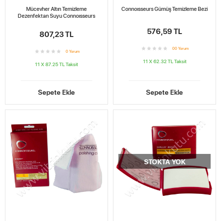
Mücevher Altın Temizleme
Connoısseurs Gümüş Temizleme Bezi
Dezenfektan Suyu Connoısseurs
576,59 TL
807,23 TL
0
0
Yorum
0
Yorum
11 X 62.32 TL
Taksit
11 X 87.25 TL
Taksit
Sepete Ekle
Sepete Ekle
STOKTA YOK