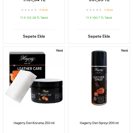
0
Yorum
0
Yorum
11 X 122.28 TL
Taksit
11 X 100.7 TL
Taksit
Sepete Ekle
Sepete Ekle
Yeni
Yeni
Hagerty Deri Koruma 250 ml
Hagerty Deri Spreyi 200 ml