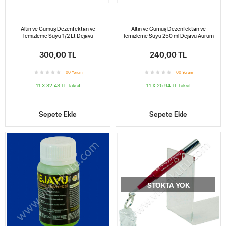
Altın ve Gümüş Dezenfektan ve
Altın ve Gümüş Dezenfektan ve
Temizleme Suyu 1/2 Lt Dejavu
Temizleme Suyu 250 ml Dejavu Aurum
300,00 TL
240,00 TL
0
0
Yorum
0
0
Yorum
11 X 32.43 TL
Taksit
11 X 25.94 TL
Taksit
Sepete Ekle
Sepete Ekle
STOKTA YOK