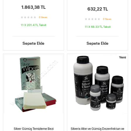
1.863,38 TL
632,22 TL
0
Yorum
0
Yorum
11 X 201.4 TL
Taksit
11 X 68.33 TL
Taksit
Sepete Ekle
Sepete Ekle
Yeni
Silver Gümüş Temizleme Bezi
Silverix Altın ve Gümüş Dezenfektan ve