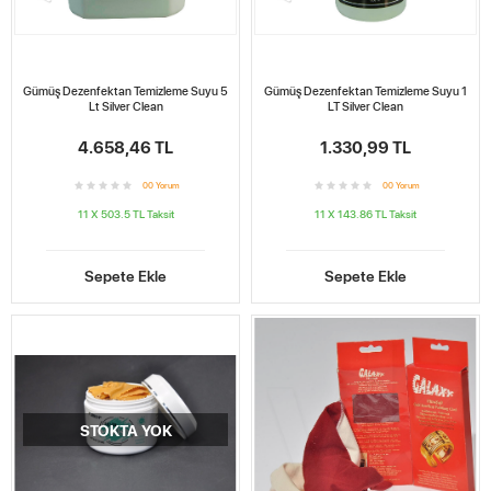
Gümüş Dezenfektan Temizleme Suyu 5
Gümüş Dezenfektan Temizleme Suyu 1
Lt Silver Clean
LT Silver Clean
4.658,46 TL
1.330,99 TL
0
0
Yorum
0
0
Yorum
11 X 503.5 TL
Taksit
11 X 143.86 TL
Taksit
Sepete Ekle
Sepete Ekle
STOKTA YOK