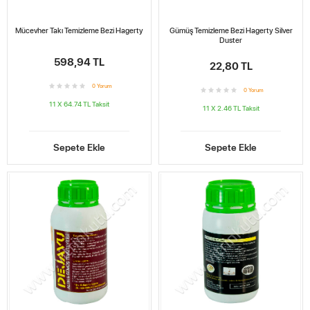
Mücevher Takı Temizleme Bezi Hagerty
Gümüş Temizleme Bezi Hagerty Silver
Duster
598,94 TL
22,80 TL
0
Yorum
0
Yorum
11 X 64.74 TL
Taksit
11 X 2.46 TL
Taksit
Sepete Ekle
Sepete Ekle