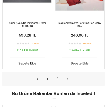
Gümüş ve Altın Temizleme Kremi
Takı Temizleme ve Parlatma Bezi Galxy
FURBISH
Plus
598,28 TL
240,00 TL
0
Yorum
0
0
Yorum
11 X 64.66 TL
Taksit
11 X 25.94 TL
Taksit
Sepete Ekle
Sepete Ekle
2
1
Bu Ürüne Bakanlar Bunları da İnceledi!