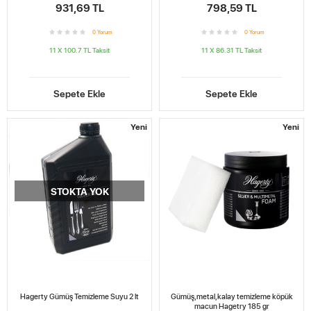
931,69 TL
798,59 TL
0
Yorum
0
Yorum
11 X 100.7 TL
Taksit
11 X 86.31 TL
Taksit
Sepete Ekle
Sepete Ekle
Yeni
Yeni
STOKTA YOK
Hagerty Gümüş Temizleme Suyu 2 lt
Gümüş,metal,kalay temizleme köpük
macun Hagetry 185 gr