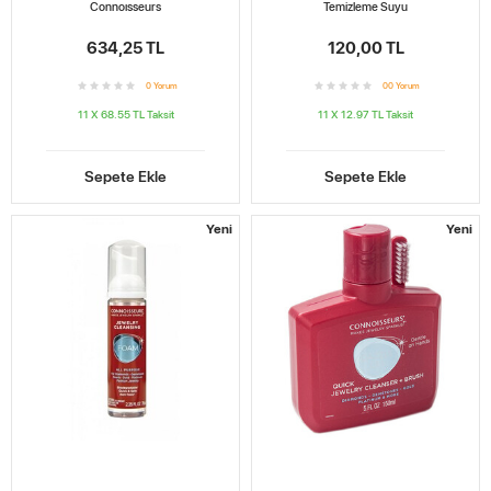
Connoısseurs
Temizleme Suyu
634,25 TL
120,00 TL
0
Yorum
0
0
Yorum
11 X 68.55 TL
Taksit
11 X 12.97 TL
Taksit
Sepete Ekle
Sepete Ekle
Yeni
Yeni