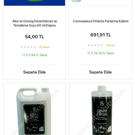
Altın ve Gümüş Dezenfektan ve
Connoısseurs Pırlanta Parlatma Kalemi
Temizleme Suyu 60 ml Dejavu
691,91 TL
54,00 TL
0
Yorum
0
0
Yorum
11 X 74.78 TL
Taksit
11 X 5.84 TL
Taksit
Sepete Ekle
Sepete Ekle