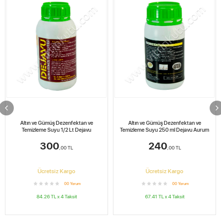
Altın ve Gümüş Dezenfektan ve
Altın ve Gümüş Dezenfektan ve
Temizleme Suyu 1/2 Lt Dejavu
Temizleme Suyu 250 ml Dejavu Aurum
300
240
,00
TL
,00
TL
Ücretsiz Kargo
Ücretsiz Kargo
0
0
Yorum
0
0
Yorum
84.26
TL x
4
Taksit
67.41
TL x
4
Taksit