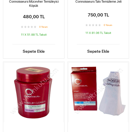
Connoisseurs Mücevher Temizleyici
Connoisseurs Takı Temizleme Jeli
Köpük
750,00 TL
480,00 TL
0
Yorum
0
Yorum
11 X 81.06 TL
Taksit
11 X 51.88 TL
Taksit
Sepete Ekle
Sepete Ekle