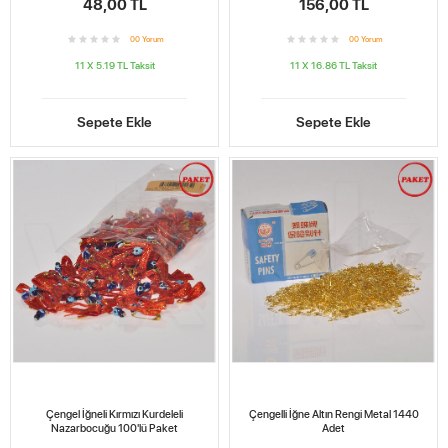
48,00 TL
156,00 TL
0
0
Yorum
0
0
Yorum
11 X 5.19 TL
Taksit
11 X 16.86 TL
Taksit
Sepete Ekle
Sepete Ekle
Çengel İğneli Kırmızı Kurdeleli
Çengelli İğne Altın Rengi Metal 1440
Nazarbocuğu 100'lü Paket
Adet