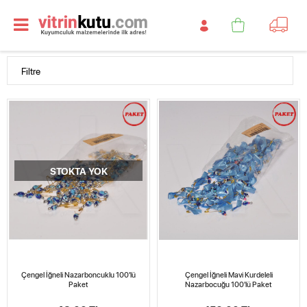
Filtre
STOKTA YOK
Çengel İğneli Nazarboncuklu 100'lü
Çengel İğneli Mavi Kurdeleli
Paket
Nazarbocuğu 100'lü Paket