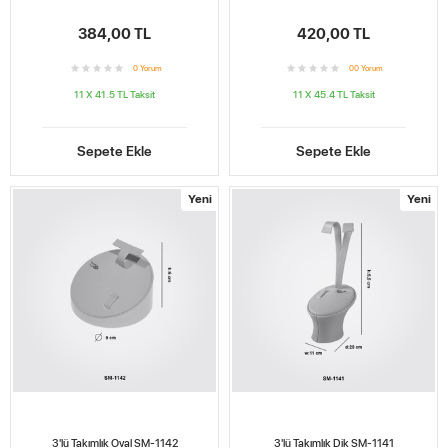
384,00 TL
420,00 TL
0
Yorum
0
0
Yorum
11 X 41.5 TL
Taksit
11 X 45.4 TL
Taksit
Sepete Ekle
Sepete Ekle
Yeni
Yeni
3'lü Takımlık Oval SM-1142
3'lü Takımlık Dik SM-1141