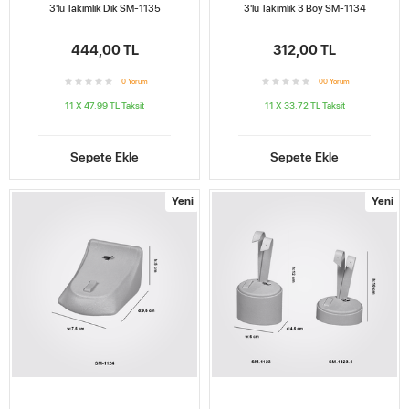
3'lü Takımlık Dik SM-1135
3'lü Takımlık 3 Boy SM-1134
444,00 TL
312,00 TL
0
Yorum
0
0
Yorum
11 X 47.99 TL
Taksit
11 X 33.72 TL
Taksit
Sepete Ekle
Sepete Ekle
Yeni
Yeni