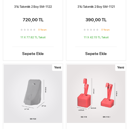
3'lü Takımlık 2 Boy SM-1122
3'lü Takımlık 2 Boy SM-1121
720,00 TL
390,00 TL
0
Yorum
0
Yorum
11 X 77.82 TL
Taksit
11 X 42.15 TL
Taksit
Sepete Ekle
Sepete Ekle
Yeni
Yeni