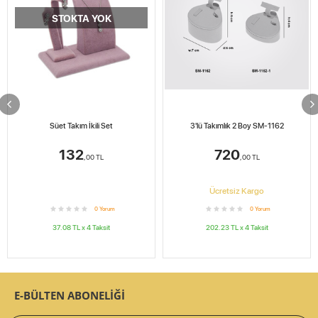
STOKTA YOK
Süet Takım İkili Set
3'lü Takımlık 2 Boy SM-1162
132
720
,00
TL
,00
TL
Ücretsiz Kargo
0
Yorum
0
Yorum
37.08
TL x
4
Taksit
202.23
TL x
4
Taksit
E-BÜLTEN ABONELİĞİ