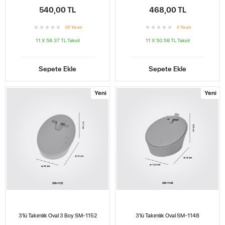
540,00 TL
468,00 TL
0
0
Yorum
0
Yorum
11 X 58.37 TL
Taksit
11 X 50.58 TL
Taksit
Sepete Ekle
Sepete Ekle
Yeni
Yeni
3'lü Takımlık Oval 3 Boy SM-1152
3'lü Takımlık Oval SM-1148