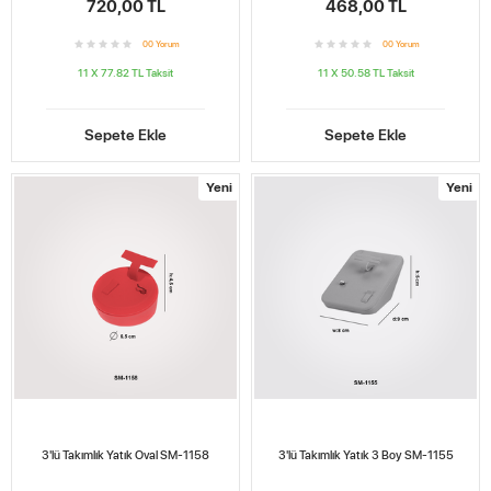
720,00 TL
468,00 TL
0
0
Yorum
0
0
Yorum
11 X 77.82 TL
Taksit
11 X 50.58 TL
Taksit
Sepete Ekle
Sepete Ekle
Yeni
Yeni
3'lü Takımlık Yatık Oval SM-1158
3'lü Takımlık Yatık 3 Boy SM-1155