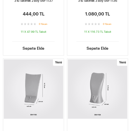
3'lü Takımlık 2 Boy SM-1137
3'lü Takımlık 3 Boy SM-1136
444,00 TL
1.080,00 TL
0
Yorum
0
Yorum
11 X 47.99 TL
Taksit
11 X 116.73 TL
Taksit
Sepete Ekle
Sepete Ekle
Yeni
Yeni