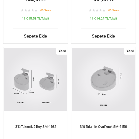
0
0
Yorum
0
0
Yorum
11 X 15.58 TL
Taksit
11 X 14.27 TL
Taksit
Sepete Ekle
Sepete Ekle
Yeni
Yeni
3'lü Takımlık 2 Boy SM-1162
3'lü Takımlık Oval Yatık SM-1159