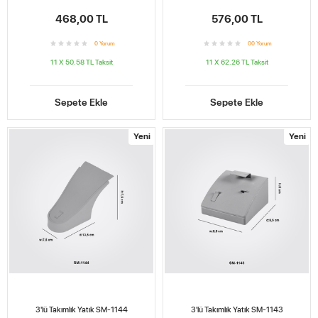
468,00 TL
576,00 TL
0
Yorum
0
0
Yorum
11 X 50.58 TL
Taksit
11 X 62.26 TL
Taksit
Sepete Ekle
Sepete Ekle
Yeni
Yeni
3'lü Takımlık Yatık SM-1144
3'lü Takımlık Yatık SM-1143