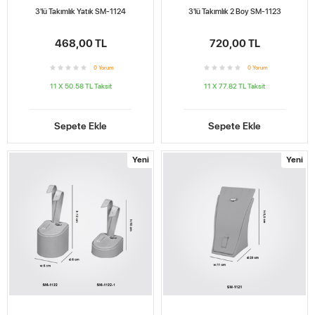
3'lü Takımlık Yatık SM-1124
3'lü Takımlık 2 Boy SM-1123
468,00 TL
720,00 TL
0
Yorum
0
Yorum
11 X 50.58 TL
Taksit
11 X 77.82 TL
Taksit
Sepete Ekle
Sepete Ekle
Yeni
Yeni