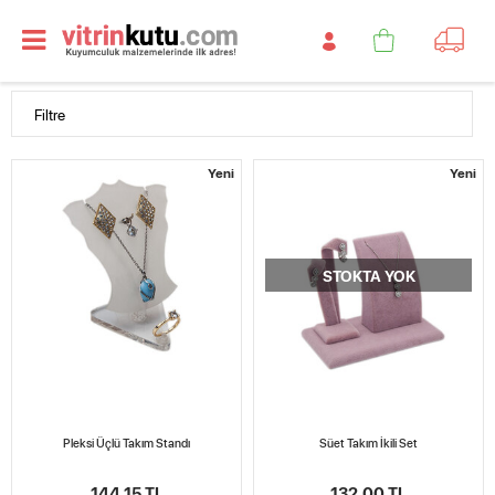
Filtre
Yeni
Yeni
STOKTA YOK
Pleksi Üçlü Takım Standı
Süet Takım İkili Set
144,15 TL
132,00 TL