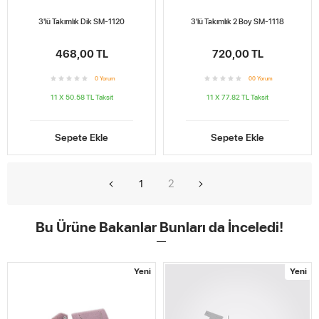
3'lü Takımlık Dik SM-1120
3'lü Takımlık 2 Boy SM-1118
468,00 TL
720,00 TL
0
Yorum
0
0
Yorum
11 X 50.58 TL
Taksit
11 X 77.82 TL
Taksit
Sepete Ekle
Sepete Ekle
2
1
Bu Ürüne Bakanlar Bunları da İnceledi!
Yeni
Yeni