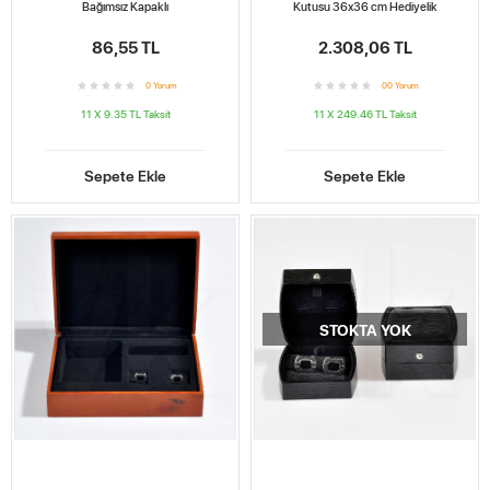
Bağımsız Kapaklı
Kutusu 36x36 cm Hediyelik
86,55 TL
2.308,06 TL
0
Yorum
0
0
Yorum
11 X 9.35 TL
Taksit
11 X 249.46 TL
Taksit
Sepete Ekle
Sepete Ekle
STOKTA YOK