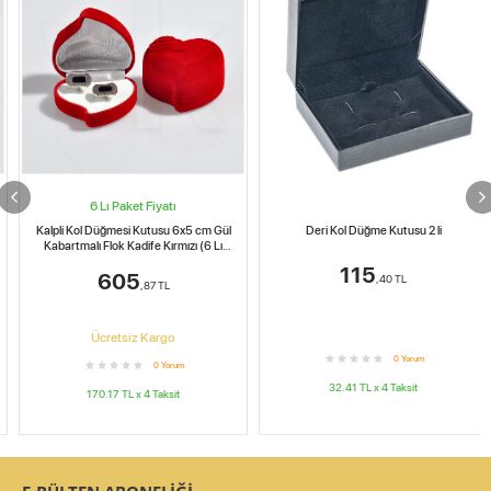
6 Lı Paket Fiyatı
Kalpli Kol Düğmesi Kutusu 6x5 cm Gül
Deri Kol Düğme Kutusu 2 li
Kabartmalı Flok Kadife Kırmızı (6 Lı
Paket)
115
605
,40
TL
,87
TL
Ücretsiz Kargo
0
Yorum
0
Yorum
32.41
TL x
4
Taksit
170.17
TL x
4
Taksit