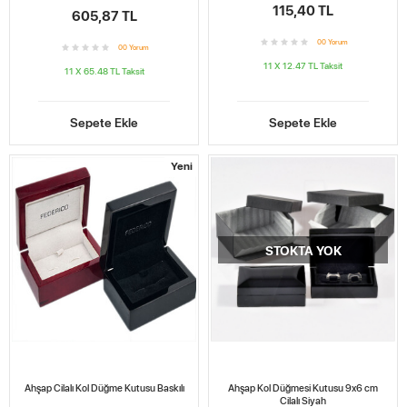
115,40 TL
605,87 TL
0
0
Yorum
0
0
Yorum
11 X 12.47 TL
Taksit
11 X 65.48 TL
Taksit
Sepete Ekle
Sepete Ekle
Yeni
STOKTA YOK
Ahşap Cilalı Kol Düğme Kutusu Baskılı
Ahşap Kol Düğmesi Kutusu 9x6 cm
Cilalı Siyah