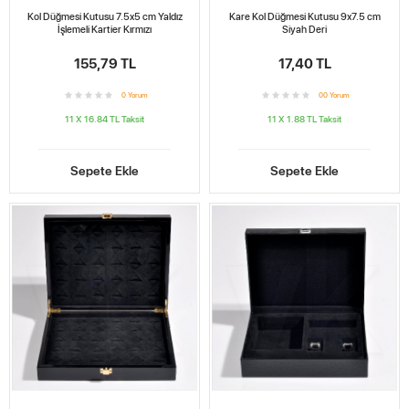
Kol Düğmesi Kutusu 7.5x5 cm Yaldız
Kare Kol Düğmesi Kutusu 9x7.5 cm
İşlemeli Kartier Kırmızı
Siyah Deri
155,79 TL
17,40 TL
0
Yorum
0
0
Yorum
11 X 16.84 TL
Taksit
11 X 1.88 TL
Taksit
Sepete Ekle
Sepete Ekle