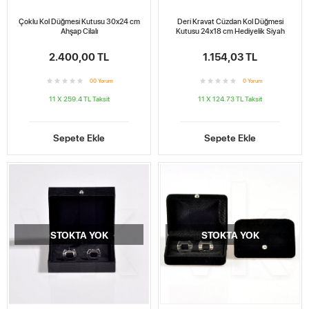
Çoklu Kol Düğmesi Kutusu 30x24 cm
Deri Kravat Cüzdan Kol Düğmesi
Ahşap Cilalı
Kutusu 24x18 cm Hediyelik Siyah
2.400,00 TL
1.154,03 TL
0
0
Yorum
0
Yorum
11 X 259.4 TL
Taksit
11 X 124.73 TL
Taksit
Sepete Ekle
Sepete Ekle
STOKTA YOK
STOKTA YOK