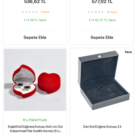
536,62 TL
577,02 TL
0
Yorum
0
0
Yorum
11 X 58 TL
Taksit
11 X 62.37 TL
Taksit
Sepete Ekle
Sepete Ekle
Yeni
6 Lı Paket Fiyatı
Kalpli Kol Düğmesi Kutusu 6x5 cm Gül
Deri Kol Düğme Kutusu 2 li
Kabartmalı Flok Kadife Kırmızı (6 Lı
Paket)