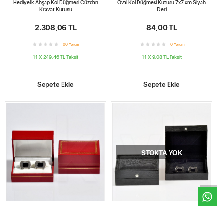
Hediyelik Ahşap Kol Düğmesi Cüzdan
Oval Kol Düğmesi Kutusu 7x7 cm Siyah
Kravat Kutusu
Deri
2.308,06 TL
84,00 TL
0
0
Yorum
0
Yorum
11 X 249.46 TL
Taksit
11 X 9.08 TL
Taksit
Sepete Ekle
Sepete Ekle
STOKTA YOK
W
h
t
s
a
p
p
D
e
s
e
H
a
t
t