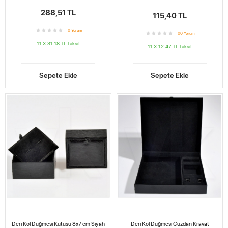
288,51 TL
115,40 TL
0
Yorum
0
0
Yorum
11 X 31.18 TL
Taksit
11 X 12.47 TL
Taksit
Sepete Ekle
Sepete Ekle
Deri Kol Düğmesi Kutusu 8x7 cm Siyah
Deri Kol Düğmesi Cüzdan Kravat