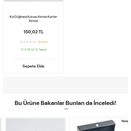
Kol Düğmesi Kutusu Kırmızı Kartier
Kırmızı
150,02 TL
0
0
Yorum
11 X 16.22 TL
Taksit
Sepete Ekle
Bu Ürüne Bakanlar Bunları da İnceledi!
Yeni