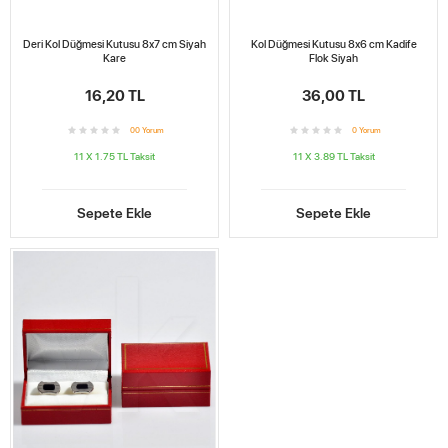
Deri Kol Düğmesi Kutusu 8x7 cm Siyah
Kol Düğmesi Kutusu 8x6 cm Kadife
Kare
Flok Siyah
16,20 TL
36,00 TL
0
0
Yorum
0
Yorum
11 X 1.75 TL
Taksit
11 X 3.89 TL
Taksit
Sepete Ekle
Sepete Ekle