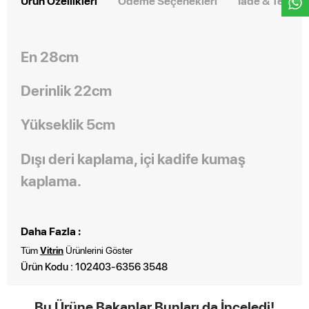
Ürün Özellikleri
Ödeme Seçenekleri
İade & Teslim
En 28cm
Derinlik 22cm
Yükseklik 5cm
Dışı deri kaplama, içi kadife kumaş
kaplama.
Daha Fazla :
Tüm
Vitrin
Ürünlerini Göster
Ürün Kodu : 102403-6356 3548
Bu Ürüne Bakanlar Bunları da İnceledi!