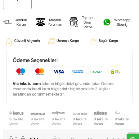
Toptan
Ücretsiz
Müşteri
Whatsapp
Ürün
Kargo
Yorumları
Sipariş
Talebi
Güvenli Alışveriş
Ücretsiz Kargo
Bugün Kargo
Ödeme Seçenekleri
Vitrinkutu.com
ödeme bilgilerinizi güvende tutar. Ödeme
esnasında kredi kartı bilgileriniz hiçbir şekilde 3. kişiler
tarafından görünmemektedir.
W
h
t
s
a
p
p
D
e
s
e
H
a
t
t
9 Taksite
9 Taksite
9 Taksite
9 Taksite
9 Taksite
9 Taksite
Varan
Varan
Varan
Varan
Varan
Varan