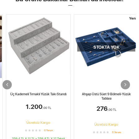
Yeni
STOKTA YOK
Üç Kademeli Tırnaklı Yüzük Takı Standı
Ahşap Üstü Süet 9 Bölmeli-Yüzük
Tablası
1.200
276
,00
TL
,00
TL
Ücretsiz Kargo
Ücretsiz Kargo
0
Yorum
0
Yorum
259.4 TL X 11
TL x
259.4 TL X 11
Taksit