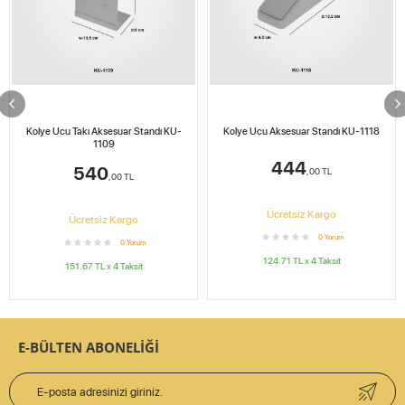
Kolye Ucu Takı Aksesuar Standı KU-
Kolye Ucu Aksesuar Standı KU-1118
1109
444
540
,00
TL
,00
TL
Ücretsiz Kargo
Ücretsiz Kargo
0
Yorum
0
Yorum
124.71
TL x
4
Taksit
151.67
TL x
4
Taksit
E-BÜLTEN ABONELİĞİ