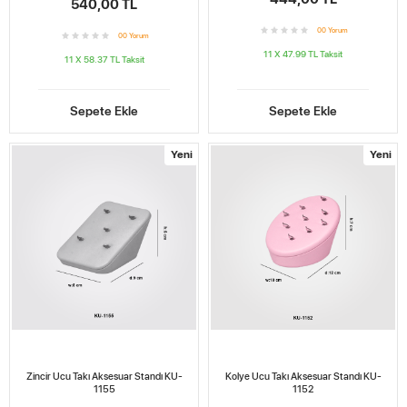
540,00 TL
0
0
Yorum
0
0
Yorum
11 X 47.99 TL
Taksit
11 X 58.37 TL
Taksit
Sepete Ekle
Sepete Ekle
Yeni
Yeni
Zincir Ucu Takı Aksesuar Standı KU-
Kolye Ucu Takı Aksesuar Standı KU-
1155
1152