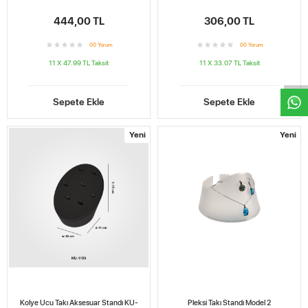
444,00 TL
306,00 TL
W
h
t
s
a
p
p
D
e
s
e
H
a
t
t
0
0
Yorum
0
0
Yorum
11 X 47.99 TL
Taksit
11 X 33.07 TL
Taksit
Sepete Ekle
Sepete Ekle
Yeni
Yeni
Kolye Ucu Takı Aksesuar Standı KU-
Pleksi Takı Standı Model 2