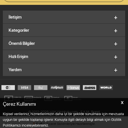
İletişim
Kategoriler
Önemli Bilgiler
Hızlı Erişim
Yardım
X
Çerez Kullanımı
© 2012-2026, V&K Vitrinkutu.com,
E.K.M
Brand
Kişisel verileriniz, hizmetlerimizin daha iyi bir şekilde sunulması için mevzuata
uygun bir şekilde toplanıp işlenir. Konuyla ilgili detaylı bilgi almak için Gizlilik
T
-Soft
E-Ticaret
Sistemleriyle Hazırlanmıştır.
Politikamızı inceleyebilirsiniz.