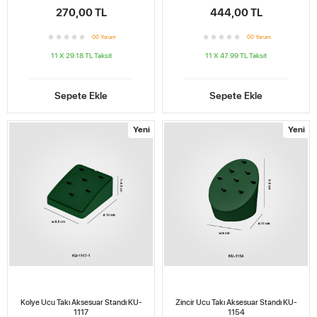
270,00 TL
444,00 TL
0
0
Yorum
0
0
Yorum
11 X 29.18 TL
Taksit
11 X 47.99 TL
Taksit
Sepete Ekle
Sepete Ekle
Yeni
Yeni
Kolye Ucu Takı Aksesuar Standı KU-
Zincir Ucu Takı Aksesuar Standı KU-
1117
1154