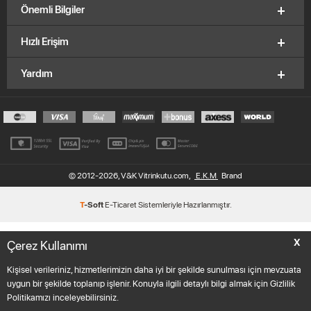
Önemli Bilgiler
Hızlı Erişim
Yardım
© 2012-2026, V&K Vitrinkutu.com,
E.K.M
Brand
T
-Soft
E-Ticaret
Sistemleriyle Hazırlanmıştır.
X
Çerez Kullanımı
Kişisel verileriniz, hizmetlerimizin daha iyi bir şekilde sunulması için mevzuata
uygun bir şekilde toplanıp işlenir. Konuyla ilgili detaylı bilgi almak için Gizlilik
Politikamızı inceleyebilirsiniz.