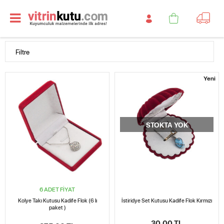
Filtre
Yeni
STOKTA YOK
6 ADET FİYAT
Kolye Takı Kutusu Kadife Flok (6 lı
İstiridye Set Kutusu Kadife Flok Kırmızı
paket )
30,00 TL