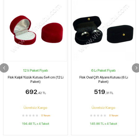
12 li Paket Fiyatı
6 Lı Paket Fiyatı
Flok Kalpli Yüzük Kutusu 5x4 cm (12 Li
Flok Oval Çift Alyans Kutusu (6 Lı
Paket)
Paket)
692
519
,42
TL
,31
TL
Ücretsiz Kargo
Ücretsiz Kargo
0
Yorum
0
Yorum
194.48
TL x
4
Taksit
145.86
TL x
4
Taksit