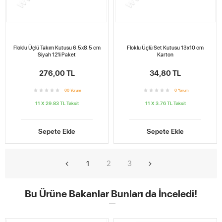
Floklu Üçlü Takım Kutusu 6.5x8.5 cm
Floklu Üçlü Set Kutusu 13x10 cm
Siyah 12'li Paket
Karton
276,00 TL
34,80 TL
0
0
Yorum
0
Yorum
11 X 29.83 TL
Taksit
11 X 3.76 TL
Taksit
Sepete Ekle
Sepete Ekle
2
3
1
Bu Ürüne Bakanlar Bunları da İnceledi!