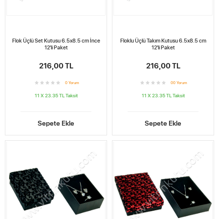
Flok Üçlü Set Kutusu 6.5x8.5 cm İnce
Floklu Üçlü Takım Kutusu 6.5x8.5 cm
12'li Paket
12'li Paket
216,00 TL
216,00 TL
0
Yorum
0
0
Yorum
11 X 23.35 TL
Taksit
11 X 23.35 TL
Taksit
Sepete Ekle
Sepete Ekle