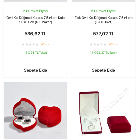
6 Lı Paket Fiyatı
6 Lı Paket Fiyatı
Oval Kol Düğmesi Kutusu 7.5x4 cm Kalp
Flok Oval Kol Düğmesi Kutusu 7.5x4 cm
Süslü Flok (6 Lı Paket)
( 6 Lı Paket)
536,62 TL
577,02 TL
0
Yorum
0
Yorum
11 X 58 TL
Taksit
11 X 62.37 TL
Taksit
Sepete Ekle
Sepete Ekle