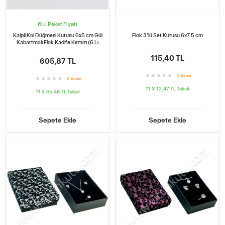
6 Lı Paket Fiyatı
Kalpli Kol Düğmesi Kutusu 6x5 cm Gül
Flok 3′lü Set Kutusu 6x7.5 cm
Kabartmalı Flok Kadife Kırmızı (6 Lı
Paket)
115,40 TL
605,87 TL
0
Yorum
0
Yorum
11 X 12.47 TL
Taksit
11 X 65.48 TL
Taksit
Sepete Ekle
Sepete Ekle