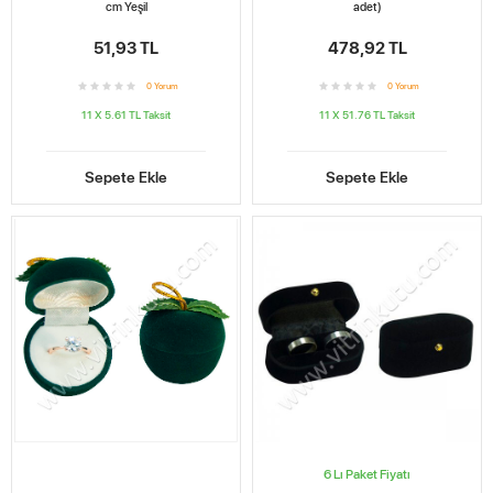
cm Yeşil
adet)
51,93 TL
478,92 TL
0
Yorum
0
Yorum
11 X 5.61 TL
Taksit
11 X 51.76 TL
Taksit
Sepete Ekle
Sepete Ekle
6 Lı Paket Fiyatı