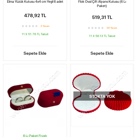
Elma Yüzük Kutusu 4x4 cm Yeşil 6 adet
Flok Oval Çift Alyans Kutusu (6 Lı
Paket)
478,92 TL
519,31 TL
0
Yorum
0
0
Yorum
11 X 51.76 TL
Taksit
11 X 56.13 TL
Taksit
Sepete Ekle
Sepete Ekle
STOKTA YOK
6 Lı Paket Fiyatı