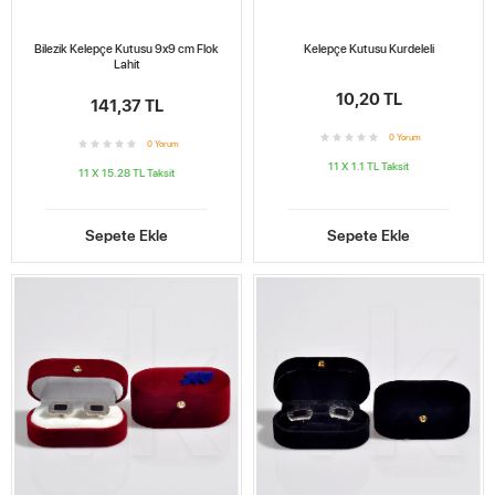
Bilezik Kelepçe Kutusu 9x9 cm Flok
Kelepçe Kutusu Kurdeleli
Lahit
10,20 TL
141,37 TL
0
Yorum
0
Yorum
11 X 1.1 TL
Taksit
11 X 15.28 TL
Taksit
Sepete Ekle
Sepete Ekle