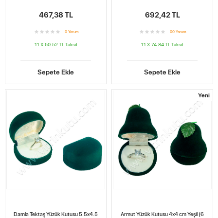
467,38 TL
692,42 TL
0
Yorum
0
0
Yorum
11 X 50.52 TL
Taksit
11 X 74.84 TL
Taksit
Sepete Ekle
Sepete Ekle
Yeni
Damla Tektaş Yüzük Kutusu 5.5x4.5
Armut Yüzük Kutusu 4x4 cm Yeşil (6