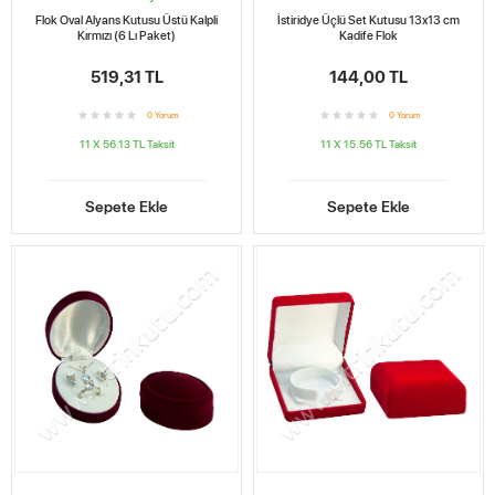
Flok Oval Alyans Kutusu Üstü Kalpli
İstiridye Üçlü Set Kutusu 13x13 cm
Kırmızı (6 Lı Paket)
Kadife Flok
519,31 TL
144,00 TL
0
Yorum
0
Yorum
11 X 56.13 TL
Taksit
11 X 15.56 TL
Taksit
Sepete Ekle
Sepete Ekle