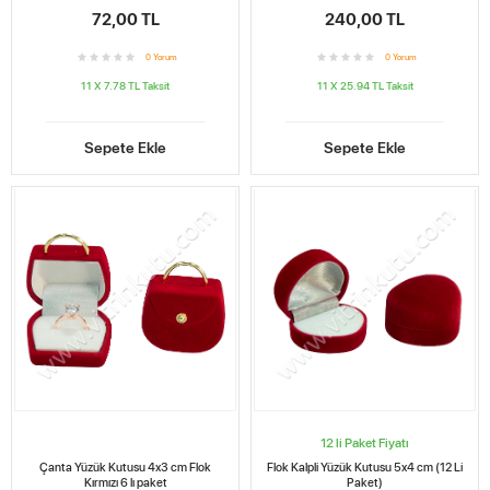
72,00 TL
240,00 TL
0
Yorum
0
Yorum
11 X 7.78 TL
Taksit
11 X 25.94 TL
Taksit
Sepete Ekle
Sepete Ekle
12 li Paket Fiyatı
Çanta Yüzük Kutusu 4x3 cm Flok
Flok Kalpli Yüzük Kutusu 5x4 cm (12 Li
Kırmızı 6 lı paket
Paket)