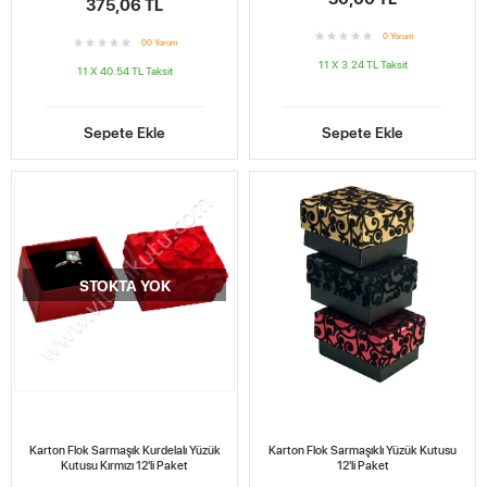
375,06 TL
0
Yorum
0
0
Yorum
11 X 3.24 TL
Taksit
11 X 40.54 TL
Taksit
Sepete Ekle
Sepete Ekle
STOKTA YOK
Karton Flok Sarmaşık Kurdelalı Yüzük
Karton Flok Sarmaşıklı Yüzük Kutusu
Kutusu Kırmızı 12'li Paket
12'li Paket