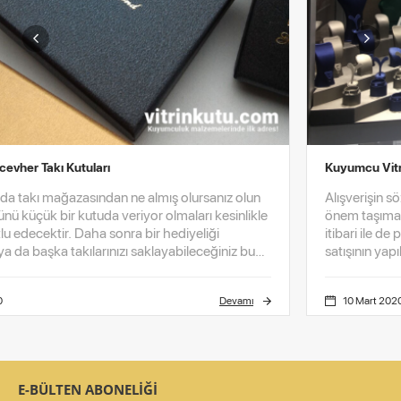
Kuyumcu Vitrinlerinin Önemi
Alışverişin söz konusu olduğu her yerde sunum büyük
önem taşımalıdır. Maddi değeri yüksek ve muhteviyatı
itibari ile de pahada ağır gelen mücevher gibi ürünlerin
satışının yapıldığı kuyumcu vitrinlerinin neden daha da
büyük hassasiyet ile donatıldığı konusunu derinlemesine
incelemek isteriz.
10 Mart 2020
Devamı
E-BÜLTEN ABONELİĞİ