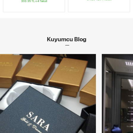
303.35
TL x
4
Taksit
Kuyumcu Blog