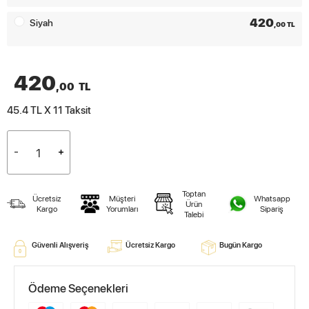
420
Siyah
,00 TL
420
,00
TL
45.4 TL X 11
Taksit
Toptan
Ücretsiz
Müşteri
Whatsapp
Ürün
Kargo
Yorumları
Sipariş
Talebi
Güvenli Alışveriş
Ücretsiz Kargo
Bugün Kargo
Ödeme Seçenekleri