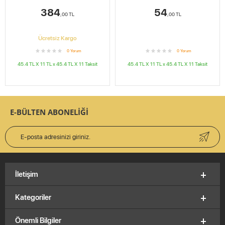
384
54
,00
TL
,00
TL
Ücretsiz Kargo
0
Yorum
0
Yorum
45.4 TL X 11
TL x
45.4 TL X 11
Taksit
45.4 TL X 11
TL x
45.4 TL X 11
Taksit
E-BÜLTEN ABONELİĞİ
İletişim
Kategoriler
Önemli Bilgiler