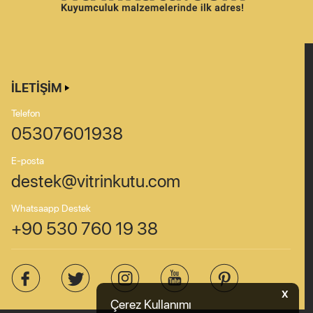
İLETIŞIM
Telefon
05307601938
E-posta
destek@vitrinkutu.com
Whatsaapp Destek
+90 530 760 19 38
X
Çerez Kullanımı