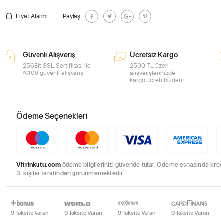
Fiyat Alarmı
Paylaş
Güvenli Alışveriş
Ücretsiz Kargo
256Bit SSL Sertifikası ile
2500 TL üzeri
%100 güvenli alışveriş.
alışverişlerinizde
kargo ücreti bizden!
Ödeme Seçenekleri
Vitrinkutu.com
ödeme bilgilerinizi güvende tutar. Ödeme esnasında kredi 
3. kişiler tarafından görünmemektedir.
9 Taksite Varan
9 Taksite Varan
9 Taksite Varan
9 Taksite Varan