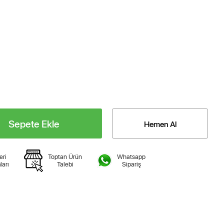
Sepete Ekle
Hemen Al
eri
Toptan Ürün
Whatsapp
ları
Talebi
Sipariş