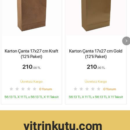
Karton Çanta 17x27 cm Gold
Karton Çanta 17x27 cm
(12'li Paket)
Çizgili Model 1 (12'li Paket)
210
210
,00
TL
,00
TL
Ücretsiz Kargo
Ücretsiz Kargo
0
Yorum
0
Yorum
56.13 TL X 11
TL x
56.13 TL X 11
Taksit
56.13 TL X 11
TL x
56.13 TL X 11
Taksit