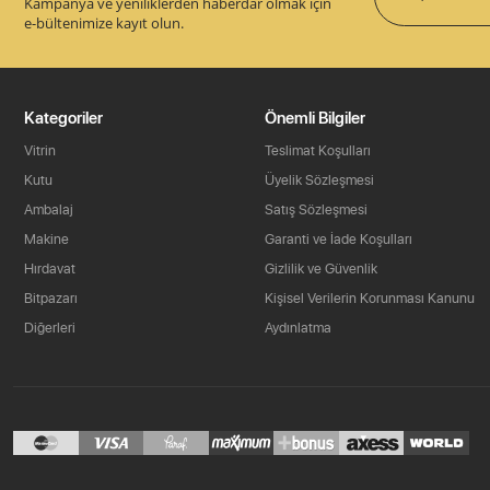
Kampanya ve yeniliklerden haberdar olmak için
e-bültenimize kayıt olun.
Kategoriler
Önemli Bilgiler
Vitrin
Teslimat Koşulları
Kutu
Üyelik Sözleşmesi
Ambalaj
Satış Sözleşmesi
Makine
Garanti ve İade Koşulları
Hırdavat
Gizlilik ve Güvenlik
Bitpazarı
Kişisel Verilerin Korunması Kanunu
Diğerleri
Aydınlatma