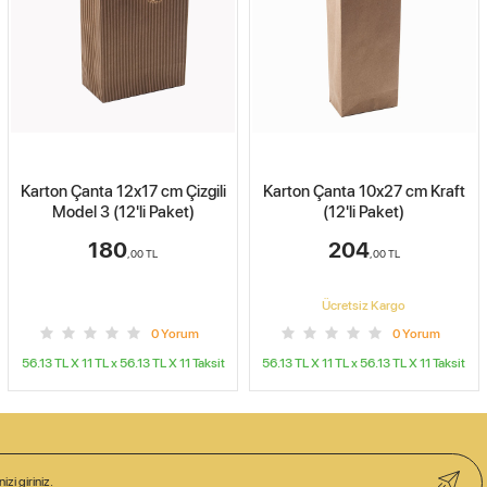
Karton Çanta 10x27 cm Kraft
Karton Çanta 17x27 cm Kraft
(12'li Paket)
(12'li Paket)
204
210
,00
TL
,00
TL
Ücretsiz Kargo
Ücretsiz Kargo
0
Yorum
0
Yorum
56.13 TL X 11
TL x
56.13 TL X 11
Taksit
56.13 TL X 11
TL x
56.13 TL X 11
Taksit