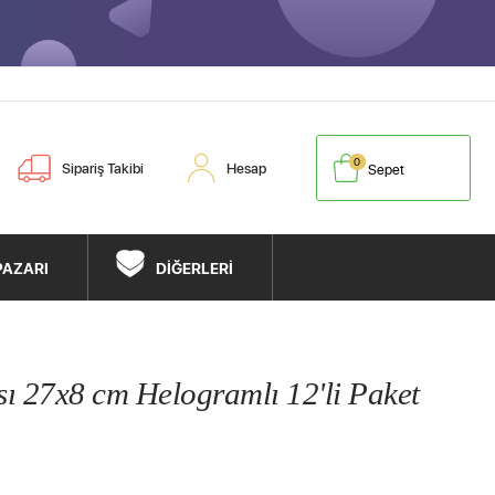
0
Sipariş Takibi
Hesap
Sepet
PAZARI
DİĞERLERİ
sı 27x8 cm Helogramlı 12'li Paket