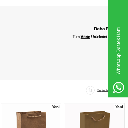
Daha Fazla :
Whatsapp Destek Hattı
Tüm
Vitrin
Ürünlerini Göster
Seçilenleri Karşılaştır
Yeni
Yeni