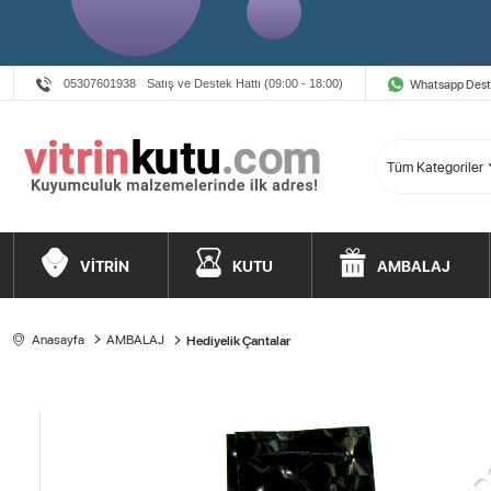
Whatsapp Des
05307601938
Satış ve Destek Hattı (09:00 - 18:00)
VİTRİN
KUTU
AMBALAJ
Anasayfa
AMBALAJ
Hediyelik Çantalar