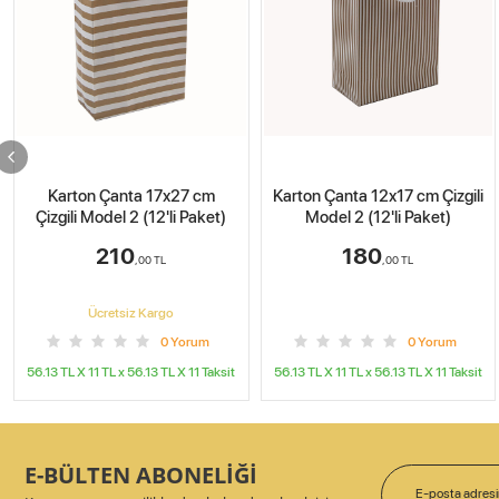
Karton Çanta 12x17 cm Çizgili
Karton Çanta 12x17 cm Çizgili
Model 2 (12'li Paket)
Model 3 (12'li Paket)
180
180
,00
TL
,00
TL
0
Yorum
0
Yorum
56.13 TL X 11
TL x
56.13 TL X 11
Taksit
56.13 TL X 11
TL x
56.13 TL X 11
Taksit
E-BÜLTEN ABONELİĞİ