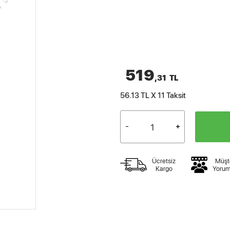
519
,31
TL
56.13 TL X 11
Taksit
Ücretsiz
Müşt
Kargo
Yorum