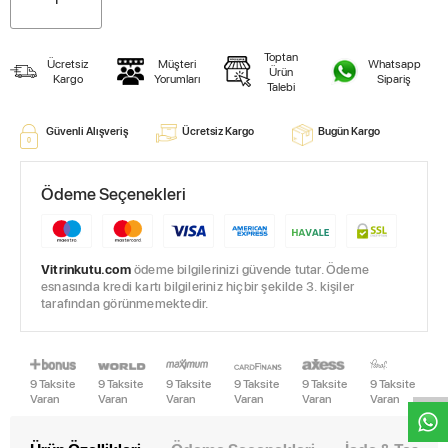
Toptan
Ücretsiz
Müşteri
Whatsapp
Ürün
Kargo
Yorumları
Sipariş
Talebi
Güvenli Alışveriş
Ücretsiz Kargo
Bugün Kargo
Ödeme Seçenekleri
Vitrinkutu.com
ödeme bilgilerinizi güvende tutar. Ödeme
esnasında kredi kartı bilgileriniz hiçbir şekilde 3. kişiler
tarafından görünmemektedir.
W
h
t
s
a
p
p
D
e
s
e
H
a
t
t
9 Taksite
9 Taksite
9 Taksite
9 Taksite
9 Taksite
9 Taksite
Varan
Varan
Varan
Varan
Varan
Varan