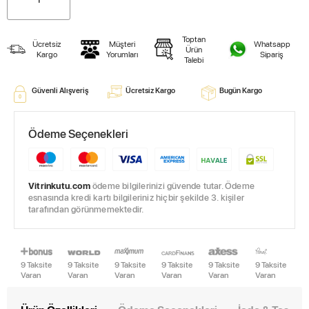
Toptan
Ücretsiz
Müşteri
Whatsapp
Ürün
Kargo
Yorumları
Sipariş
Talebi
Güvenli Alışveriş
Ücretsiz Kargo
Bugün Kargo
Ödeme Seçenekleri
Vitrinkutu.com
ödeme bilgilerinizi güvende tutar. Ödeme
esnasında kredi kartı bilgileriniz hiçbir şekilde 3. kişiler
tarafından görünmemektedir.
9 Taksite
9 Taksite
9 Taksite
9 Taksite
9 Taksite
9 Taksite
Varan
Varan
Varan
Varan
Varan
Varan