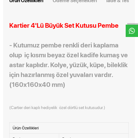
Ürün Özellikleri
Ödeme Seçenekleri
İade & Teslim
W
h
t
s
a
p
p
D
e
s
e
H
a
t
t
Kartier 4'Lü Büyük Set Kutusu Pembe
-
Kutumuz pembe renkli deri kaplama
olup
iç kısmı beyaz özel kadife kumaş ve
astar kaplıdır. Kolye, yüzük, küpe, bileklik
için
hazırlanmış özel yuvaları vardır.
(160x160x40 mm)
(Cartier deri kaplı hediyelik özel dörtlü set kutusudur.)
Ürün Özellikleri