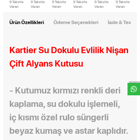
9 Taksite
9 Taksite
9 Taksite
9 Taksite
9 Taksite
9 Taksite
Varan
Varan
Varan
Varan
Varan
Varan
Ürün Özellikleri
Ödeme Seçenekleri
İade & Teslim
Kartier Su Dokulu Evlilik Nişan
Çift Alyans Kutusu
W
h
t
s
a
p
p
D
e
s
e
H
a
t
t
-
Kutumuz kırmızı renkli deri
kaplama, su dokulu işlemeli,
iç kısmı özel rulo süngerli
beyaz kumaş ve astar kaplıdır.