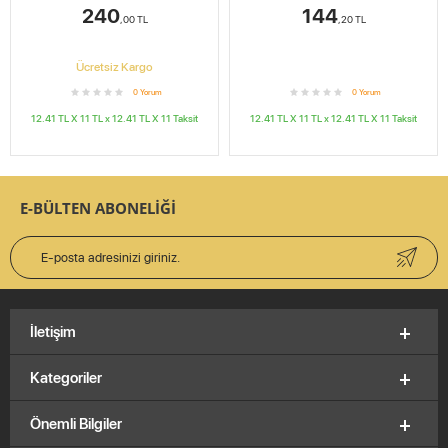
240
144
,00
TL
,20
TL
Ücretsiz Kargo
0
Yorum
0
Yorum
12.41 TL X 11
TL x
12.41 TL X 11
Taksit
12.41 TL X 11
TL x
12.41 TL X 11
Taksit
E-BÜLTEN ABONELİĞİ
İletişim
Kategoriler
Önemli Bilgiler