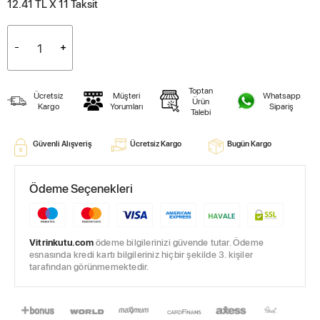
12.41 TL X 11
Taksit
Toptan
Ücretsiz
Müşteri
Whatsapp
Ürün
Kargo
Yorumları
Sipariş
Talebi
Güvenli Alışveriş
Ücretsiz Kargo
Bugün Kargo
Ödeme Seçenekleri
Vitrinkutu.com
ödeme bilgilerinizi güvende tutar. Ödeme
esnasında kredi kartı bilgileriniz hiçbir şekilde 3. kişiler
tarafından görünmemektedir.