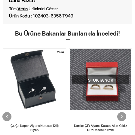
Daha Fazla :
Tüm
Vitrin
Ürünlerini Göster
Ürün Kodu : 102403-6356 T949
Bu Ürüne Bakanlar Bunları da İnceledi!
Yeni
STOKTA YOK
Çıt Çıt Kapak Alyans Kutusu (12 li)
Kartier Çift Alyans Kutusu Altın Yaldız
Siyah
Düz Desenli Kırmızı