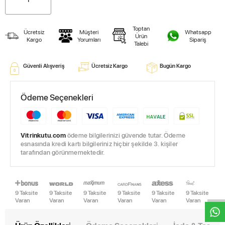
Toptan
Ücretsiz
Müşteri
Whatsapp
Ürün
Kargo
Yorumları
Sipariş
Talebi
Güvenli Alışveriş
Ücretsiz Kargo
Bugün Kargo
Ödeme Seçenekleri
Vitrinkutu.com
ödeme bilgilerinizi güvende tutar. Ödeme
esnasında kredi kartı bilgileriniz hiçbir şekilde 3. kişiler
tarafından görünmemektedir.
W
h
t
s
a
p
p
D
e
s
e
H
a
t
t
9 Taksite
9 Taksite
9 Taksite
9 Taksite
9 Taksite
9 Taksite
Varan
Varan
Varan
Varan
Varan
Varan