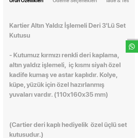
Ürün Özellikleri
Ödeme Seçenekleri
İade & Teslim
W
h
t
s
a
p
p
D
e
s
e
H
a
t
t
Kartier Altın Yaldız İşlemeli Deri 3'Lü Set
Kutusu
-
Kutumuz kırmızı renkli deri kaplama,
altın yaldız işlemeli,
iç kısmı siyah özel
kadife kumaş ve astar kaplıdır.
Kolye,
küpe, yüzük için özel hazırlanmış
yuvaları vardır. (110x160x35 mm)
(Cartier deri kaplı hediyelik özel üçlü set
kutusudur.)