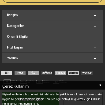
İletişim
Kategoriler
Önemli Bilgiler
Hızlı Erişim
Yardım
X
Çerez Kullanımı
© 2012-2026, V&K Vitrinkutu.com,
E.K.M
Brand
Kişisel verileriniz, hizmetlerimizin daha iyi bir şekilde sunulması için mevzuata
Sepete Ekle
Hemen Al
uygun bir şekilde toplanıp işlenir. Konuyla ilgili detaylı bilgi almak için Gizlilik
T
-Soft
E-Ticaret
Sistemleriyle Hazırlanmıştır.
Politikamızı inceleyebilirsiniz.