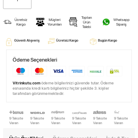
Toptan
Ücretsiz
Müşteri
Whatsapp
Ürün
Kargo
Yorumları
Sipariş
Talebi
Güvenli Alışveriş
Ücretsiz Kargo
Bugün Kargo
Ödeme Seçenekleri
Vitrinkutu.com
ödeme bilgilerinizi güvende tutar. Ödeme
esnasında kredi kartı bilgileriniz hiçbir şekilde 3. kişiler
tarafından görünmemektedir.
9 Taksite
9 Taksite
9 Taksite
9 Taksite
9 Taksite
9 Taksite
Varan
Varan
Varan
Varan
Varan
Varan