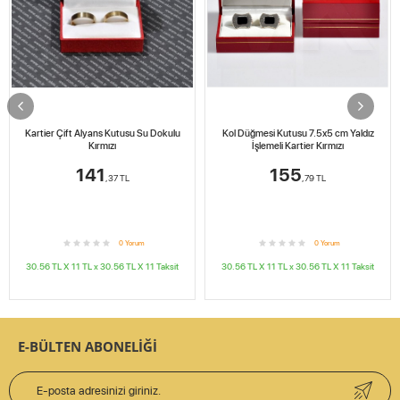
Kartier Çift Alyans Kutusu Su Dokulu
Kol Düğmesi Kutusu 7.5x5 cm Yaldız
Kırmızı
İşlemeli Kartier Kırmızı
141
155
,37
TL
,79
TL
0
Yorum
0
Yorum
30.56 TL X 11
TL x
30.56 TL X 11
Taksit
30.56 TL X 11
TL x
30.56 TL X 11
Taksit
E-BÜLTEN ABONELİĞİ