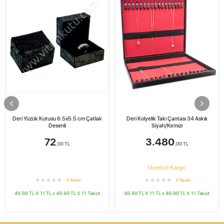
Deri Yüzük Kutusu 6.5x5.5 cm Çatlak
Deri Kolyelik Takı Çantası 34 Askılı
Desenli
Siyah/Kırmızı
72
3.480
,00
TL
,00
TL
Ücretsiz Kargo
0
Yorum
0
Yorum
49.89 TL X 11
TL x
49.89 TL X 11
Taksit
49.89 TL X 11
TL x
49.89 TL X 11
Taksit