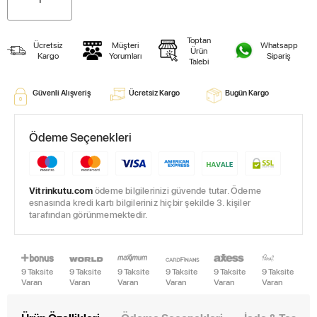
Toptan
Ücretsiz
Müşteri
Whatsapp
Ürün
Kargo
Yorumları
Sipariş
Talebi
Güvenli Alışveriş
Ücretsiz Kargo
Bugün Kargo
Ödeme Seçenekleri
Vitrinkutu.com
ödeme bilgilerinizi güvende tutar. Ödeme
esnasında kredi kartı bilgileriniz hiçbir şekilde 3. kişiler
tarafından görünmemektedir.
9 Taksite
9 Taksite
9 Taksite
9 Taksite
9 Taksite
9 Taksite
Varan
Varan
Varan
Varan
Varan
Varan