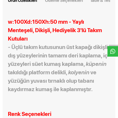
Ürün Özellikleri
Ödeme Seçenekleri
İade & Teslim
w:100Xd:150Xh:50 mm - Yaylı
Menteşeli, Dikişli, Hediyelik 3'lü Takım
W
h
t
s
a
p
p
D
e
s
e
H
a
t
t
Kutuları
- Üçlü takım kutusunun üst kapağı dikişli,
dış yüzeylerinin tamamı deri kaplama, iç
yüzeyleri süet kumaş kaplama,
küpenin
takıldığı platform delikli,
kolyenin
ve
yüzüğün yuvası tırnaklı olup tabanı
kaydırmaz kumaş ile kaplanmıştır
.
Renk Seçenekleri