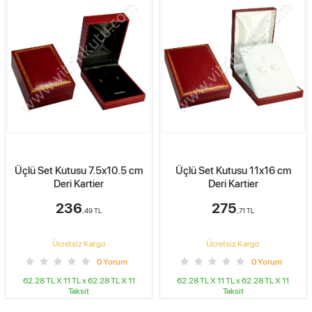
Üçlü Set Kutusu 11x16 cm
Büyük Set Kutusu 17x20 cm
Deri Kartier
Mavi Kartier
275
576
,71
TL
,80
TL
Ücretsiz Kargo
Ücretsiz Kargo
0
Yorum
0
Yorum
62.28 TL X 11
TL x
62.28 TL X 11
62.28 TL X 11
TL x
62.28 TL X 11
Taksit
Taksit