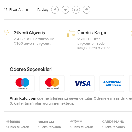
Fiyat Alarmı
Paylaş
Güvenli Alışveriş
Ücretsiz Kargo
256Bit SSL Sertifikası ile
2500 TL üzeri
%100 güvenli alışveriş.
alışverişlerinizde
kargo ücreti bizden!
Ödeme Seçenekleri
Vitrinkutu.com
ödeme bilgilerinizi güvende tutar. Ödeme esnasında kredi 
3. kişiler tarafından görünmemektedir.
9 Taksite Varan
9 Taksite Varan
9 Taksite Varan
9 Taksite Varan