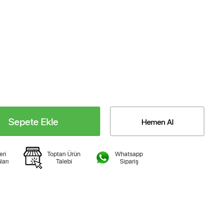
Sepete Ekle
Hemen Al
eri
Toptan Ürün
Whatsapp
ları
Talebi
Sipariş