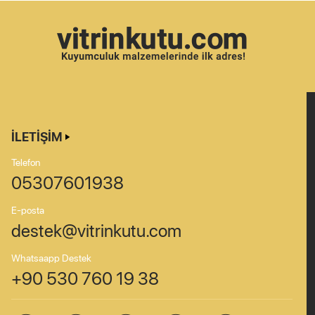
İLETIŞIM
Telefon
05307601938
E-posta
destek@vitrinkutu.com
Whatsaapp Destek
+90 530 760 19 38