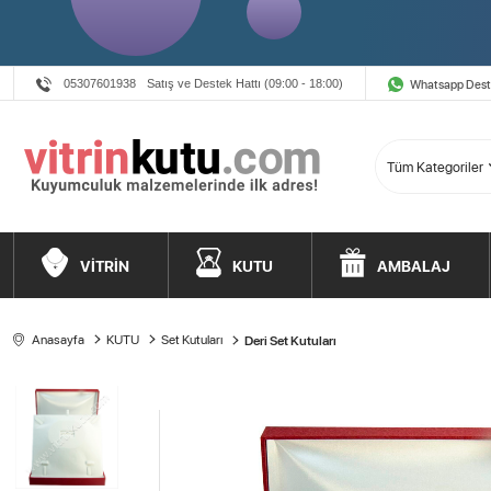
Whatsapp Des
05307601938
Satış ve Destek Hattı (09:00 - 18:00)
VİTRİN
KUTU
AMBALAJ
Anasayfa
KUTU
Set Kutuları
Deri Set Kutuları