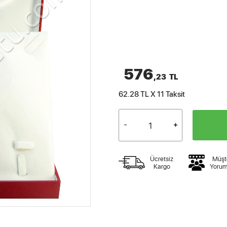
576
,23
TL
62.28 TL X 11
Taksit
Ücretsiz
Müşt
Kargo
Yorum