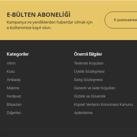
E-BÜLTEN ABONELİĞİ
Kampanya ve yeniliklerden haberdar olmak için
e-bültenimize kayıt olun.
Kategoriler
Önemli Bilgiler
Vitrin
Teslimat Koşulları
Kutu
Üyelik Sözleşmesi
Ambalaj
Satış Sözleşmesi
Makine
Garanti ve İade Koşulları
Hırdavat
Gizlilik ve Güvenlik
Bitpazarı
Kişisel Verilerin Korunması Kanunu
Diğerleri
Aydınlatma