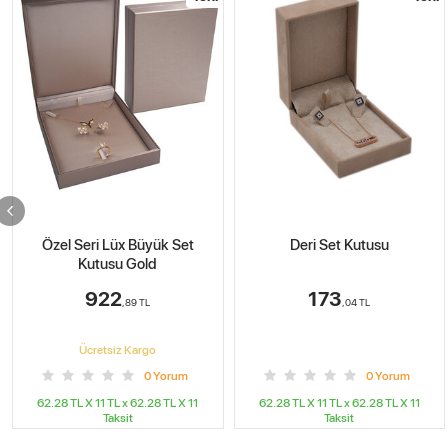
Deri Set Kutusu
Üçlü Set Kutusu 7.5x10.5 cm
Deri Kartier
173
236
,04
TL
,49
TL
Ücretsiz Kargo
0
Yorum
0
Yorum
62.28 TL X 11
TL x
62.28 TL X 11
62.28 TL X 11
TL x
62.28 TL X 11
Taksit
Taksit