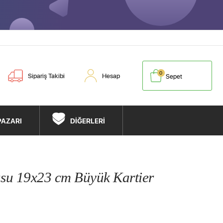
0
Sipariş Takibi
Hesap
Sepet
PAZARI
DİĞERLERİ
usu 19x23 cm Büyük Kartier