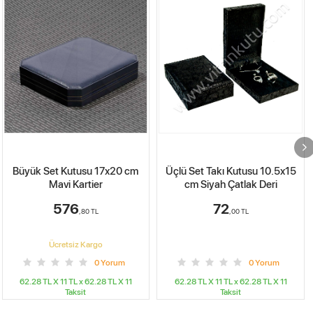
Üçlü Set Takı Kutusu 10.5x15
Deri Set Takı Kutusu 10x15
cm Siyah Çatlak Deri
cm Üzeri Dikişli
72
461
,00
TL
,44
TL
Ücretsiz Kargo
0
Yorum
0
Yorum
62.28 TL X 11
TL x
62.28 TL X 11
62.28 TL X 11
TL x
62.28 TL X 11
Taksit
Taksit