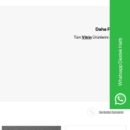
Daha Fazla :
Tüm
Vitrin
Ürünlerini Göster
Whatsapp Destek Hattı
Seçilenleri Karşılaştır