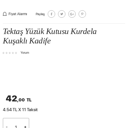
Fiyat Alarmı
Paylaş
Tektaş Yüzük Kutusu Kurdela
Kuşaklı Kadife
Yorum
42
,00
TL
4.54 TL X 11
Taksit