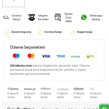
Toptan
Ücretsiz
Müşteri
Whatsapp
Ürün
Kargo
Yorumları
Sipariş
Talebi
Güvenli Alışveriş
Ücretsiz Kargo
Bugün Kargo
Ödeme Seçenekleri
Vitrinkutu.com
ödeme bilgilerinizi güvende tutar. Ödeme
esnasında kredi kartı bilgileriniz hiçbir şekilde 3. kişiler
tarafından görünmemektedir.
W
h
t
s
a
p
p
D
e
s
e
H
a
t
t
9 Taksite
9 Taksite
9 Taksite
9 Taksite
9 Taksite
9 Taksite
Varan
Varan
Varan
Varan
Varan
Varan