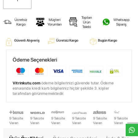
Toptan
Ücretsiz
Müşteri
Whatsapp
Ürün
Kargo
Yorumları
Sipariş
Talebi
Güvenli Alışveriş
Ücretsiz Kargo
Bugün Kargo
Ödeme Seçenekleri
Vitrinkutu.com
ödeme bilgilerinizi güvende tutar. Ödeme
esnasında kredi kartı bilgileriniz hiçbir şekilde 3. kişiler
tarafından görünmemektedir.
W
h
t
s
a
p
p
D
e
s
e
H
a
t
t
9 Taksite
9 Taksite
9 Taksite
9 Taksite
9 Taksite
9 Taksite
Varan
Varan
Varan
Varan
Varan
Varan