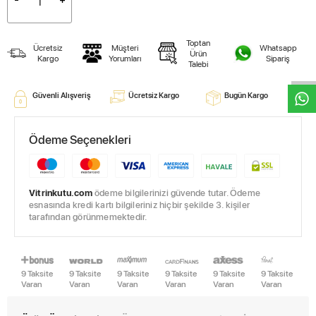
W
h
t
s
a
p
p
D
e
s
e
H
a
t
t
Toptan
Ücretsiz
Müşteri
Whatsapp
Ürün
Kargo
Yorumları
Sipariş
Talebi
Güvenli Alışveriş
Ücretsiz Kargo
Bugün Kargo
Ödeme Seçenekleri
Vitrinkutu.com
ödeme bilgilerinizi güvende tutar. Ödeme
esnasında kredi kartı bilgileriniz hiçbir şekilde 3. kişiler
tarafından görünmemektedir.
9 Taksite
9 Taksite
9 Taksite
9 Taksite
9 Taksite
9 Taksite
Varan
Varan
Varan
Varan
Varan
Varan