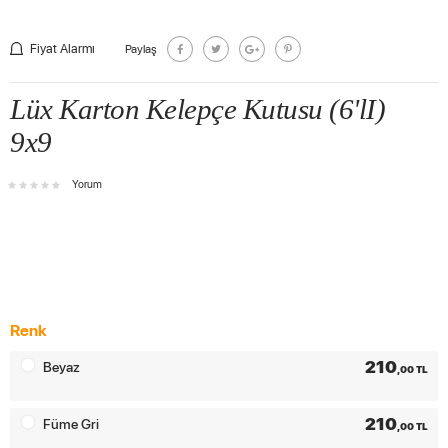
Fiyat Alarmı
Paylaş
Lüx Karton Kelepçe Kutusu (6'lI)
9x9
Yorum
Renk
210
Beyaz
,00 TL
210
Füme Gri
,00 TL