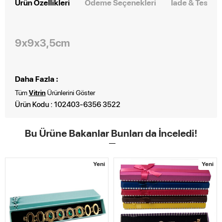
Ürün Özellikleri
Ödeme Seçenekleri
İade & Teslim
9x9x3,5cm
Daha Fazla :
Tüm
Vitrin
Ürünlerini Göster
Ürün Kodu : 102403-6356 3522
Bu Ürüne Bakanlar Bunları da İnceledi!
Yeni
Yeni
STOKTA YOK