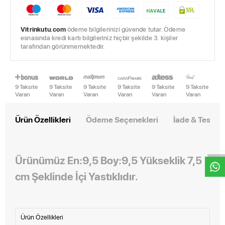
Vitrinkutu.com
ödeme bilgilerinizi güvende tutar. Ödeme
esnasında kredi kartı bilgileriniz hiçbir şekilde 3. kişiler
tarafından görünmemektedir.
9 Taksite
9 Taksite
9 Taksite
9 Taksite
9 Taksite
9 Taksite
Varan
Varan
Varan
Varan
Varan
Varan
Ürün Özellikleri
Ödeme Seçenekleri
İade & Teslim
W
h
t
s
a
p
p
D
e
s
e
H
a
t
t
Ürünümüz En:9,5 Boy:9,5 Yükseklik 7,5
cm Şeklinde İçi Yastıklıdır.
Ürün Özellikleri