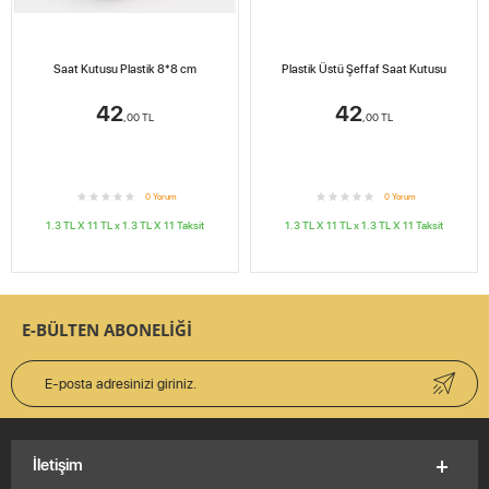
Saat Kutusu Plastik 8*8 cm
Plastik Üstü Şeffaf Saat Kutusu
42
42
,00
TL
,00
TL
0
Yorum
0
Yorum
1.3 TL X 11
TL x
1.3 TL X 11
Taksit
1.3 TL X 11
TL x
1.3 TL X 11
Taksit
E-BÜLTEN ABONELİĞİ
İletişim