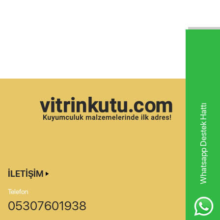
Whatsapp Destek Hattı
İLETIŞIM
Telefon
05307601938