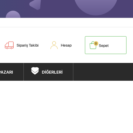
0
Sipariş Takibi
Hesap
Sepet
PAZARI
DİĞERLERİ