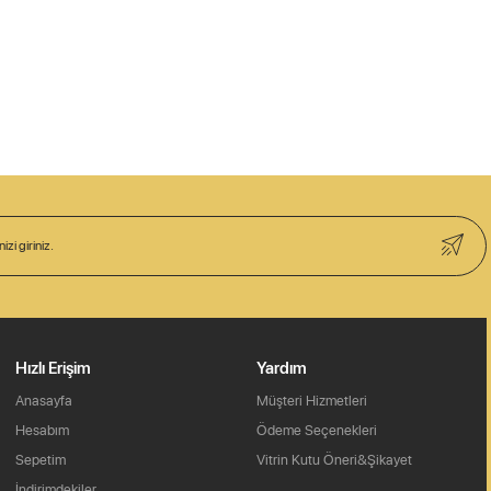
Hızlı Erişim
Yardım
Anasayfa
Müşteri Hizmetleri
Hesabım
Ödeme Seçenekleri
Sepetim
Vitrin Kutu Öneri&Şikayet
İndirimdekiler