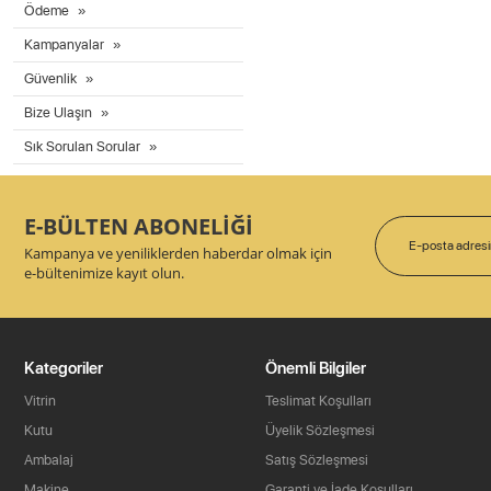
Ödeme
Kampanyalar
Güvenlik
Bize Ulaşın
Sık Sorulan Sorular
E-BÜLTEN ABONELİĞİ
Kampanya ve yeniliklerden haberdar olmak için
e-bültenimize kayıt olun.
Kategoriler
Önemli Bilgiler
Vitrin
Teslimat Koşulları
Kutu
Üyelik Sözleşmesi
Ambalaj
Satış Sözleşmesi
Makine
Garanti ve İade Koşulları