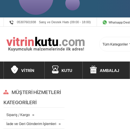
Whatsapp Des
05307601938
Satış ve Destek Hattı (09:00 - 18:00)
VİTRİN
KUTU
AMBALAJ
MÜŞTERI HIZMETLERI
KATEGORILERI
Sipariş / Kargo
İade ve Geri Gönderim İşlemleri