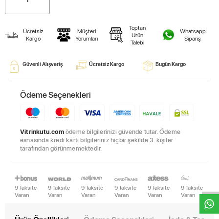
Toptan
Ücretsiz
Müşteri
Whatsapp
Ürün
Kargo
Yorumları
Sipariş
Talebi
Güvenli Alışveriş
Ücretsiz Kargo
Bugün Kargo
Ödeme Seçenekleri
Vitrinkutu.com
ödeme bilgilerinizi güvende tutar. Ödeme
esnasında kredi kartı bilgileriniz hiçbir şekilde 3. kişiler
tarafından görünmemektedir.
W
h
t
s
a
p
p
D
e
s
e
H
a
t
t
9 Taksite
9 Taksite
9 Taksite
9 Taksite
9 Taksite
9 Taksite
Varan
Varan
Varan
Varan
Varan
Varan