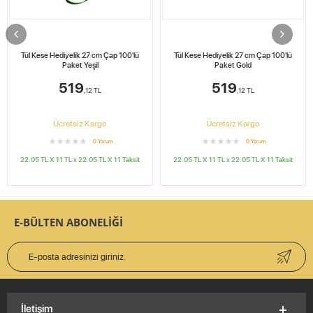
Tül Kese Hediyelik 27 cm Çap 100'lü
Tül Kese Hediyelik 27 cm Çap 100'lü
Paket Yeşil
Paket Gold
519
519
,12
TL
,12
TL
Ücretsiz Kargo
Ücretsiz Kargo
0
Yorum
0
Yorum
22.05 TL X 11
TL x
22.05 TL X 11
Taksit
22.05 TL X 11
TL x
22.05 TL X 11
Taksit
E-BÜLTEN ABONELİĞİ
İletişim