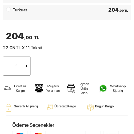
204
Turkuaz
,00 TL
204
,00
TL
22.05 TL X 11
Taksit
Toptan
Ücretsiz
Müşteri
Whatsapp
Ürün
Kargo
Yorumları
Sipariş
Talebi
Güvenli Alışveriş
Ücretsiz Kargo
Bugün Kargo
Ödeme Seçenekleri