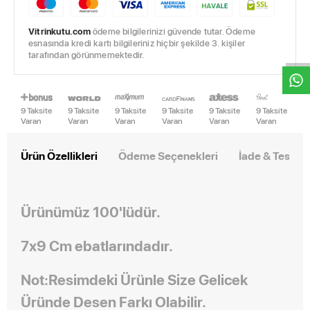
W
h
t
s
a
p
p
D
e
s
e
H
a
t
t
Vitrinkutu.com
ödeme bilgilerinizi güvende tutar. Ödeme
esnasında kredi kartı bilgileriniz hiçbir şekilde 3. kişiler
tarafından görünmemektedir.
9 Taksite
9 Taksite
9 Taksite
9 Taksite
9 Taksite
9 Taksite
Varan
Varan
Varan
Varan
Varan
Varan
Ürün Özellikleri
Ödeme Seçenekleri
İade & Teslim
Ürünümüz 100'lüdür.
7x9 Cm ebatlarındadır.
Not:Resimdeki Ürünle Size Gelicek
Üründe Desen Farkı Olabilir.